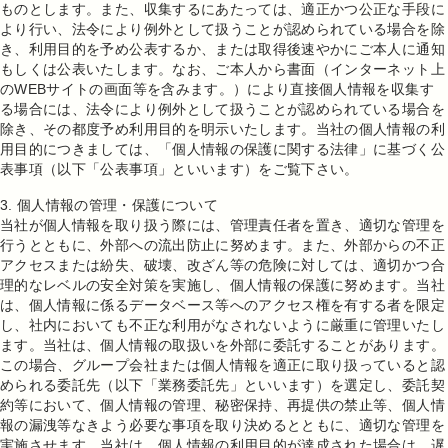
ものとします。また、収集するにあたっては、適正かつ公正な手段に
より行い、法令により例外として扱うことが認められている場合を除
き、利用目的を予め公表するか、または取得後速やかにご本人に通知
もしくは公表いたします。なお、ご本人から書面（インターネット上
のWEBサイトの画面等を含みます。）により直接個人情報を収集す
る場合には、法令により例外として扱うことが認められている場合を
除き、その都度予め利用目的を明示いたします。当社の個人情報の利
用目的につきましては、「個人情報の保護に関する法律」に基づく公
表事項（以下「公表事項」といいます）をご覧下さい。
3. 個人情報の管理・保護について
当社が個人情報を取り扱う際には、管理責任者を置き、適切な管理を
行うとともに、外部への流出防止に努めます。また、外部からの不正
アクセスまたは紛失、破壊、改ざん等の危険に対しては、適切かつ合
理的なレベルの安全対策を実施し、個人情報の保護に努めます。当社
は、個人情報に係るデータベース等へのアクセス権を有する者を限定
し、社内においても不正な利用がなされないように厳重に管理いたし
ます。当社は、個人情報の取扱いを外部に委託することがあります。
この場合、グループ会社または個人情報を適正に取り扱っていると認
められる委託先（以下「業務委託先」といいます）を選定し、委託契
約等において、個人情報の管理、秘密保持、再提供の禁止等、個人情
報の漏洩等なきよう必要な事項を取り決めるとともに、適切な管理を
実施させます。当社は、個人情報の利用目的が達成された場合は、遅