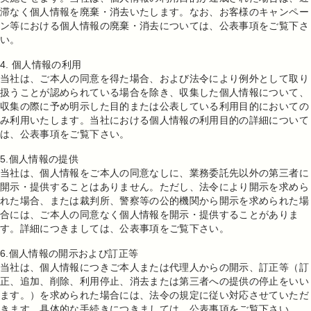
滞なく個人情報を廃棄・消去いたします。なお、お客様のキャンペー
ン等における個人情報の廃棄・消去については、公表事項をご覧下さ
い。
4. 個人情報の利用
当社は、ご本人の同意を得た場合、および法令により例外として取り
扱うことが認められている場合を除き、収集した個人情報について、
収集の際に予め明示した目的または公表している利用目的においての
み利用いたします。当社における個人情報の利用目的の詳細について
は、公表事項をご覧下さい。
5.個人情報の提供
当社は、個人情報をご本人の同意なしに、業務委託先以外の第三者に
開示・提供することはありません。ただし、法令により開示を求めら
れた場合、または裁判所、警察等の公的機関から開示を求められた場
合には、ご本人の同意なく個人情報を開示・提供することがありま
す。詳細につきましては、公表事項をご覧下さい。
6.個人情報の開示および訂正等
当社は、個人情報につきご本人または代理人からの開示、訂正等（訂
正、追加、削除、利用停止、消去または第三者への提供の停止をいい
ます。）を求められた場合には、法令の規定に従い対応させていただ
きます。具体的な手続きにつきましては、公表事項をご覧下さい。