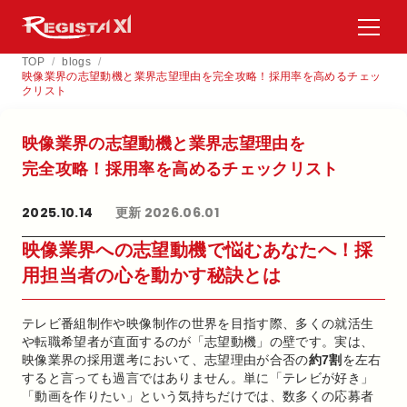
TOP
/
blogs
/
映像業界の志望動機と業界志望理由を完全攻略！採用率を高めるチェッ
クリスト
映像業界の​志望動機と​業界志望理由を​
完全攻略！​採用率を​高める​チェックリスト
2025.10.14
更新 2026.06.01
映像業界への志望動機で悩むあなたへ！採
用担当者の心を動かす秘訣とは
テレビ番組制作や映像制作の世界を目指す際、多くの就活生
や転職希望者が直面するのが「志望動機」の壁です。実は、
映像業界の採用選考において、志望理由が合否の
約7割
を左右
すると言っても過言ではありません。単に「テレビが好き」
「動画を作りたい」という気持ちだけでは、数多くの応募者