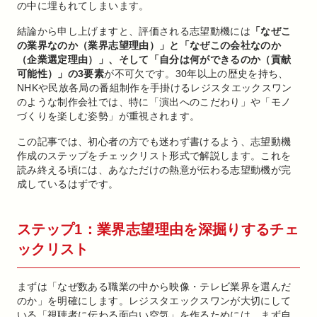
の中に埋もれてしまいます。
結論から申し上げますと、評価される志望動機には
「なぜこ
の業界なのか（業界志望理由）」と「なぜこの会社なのか
（企業選定理由）」、そして「自分は何ができるのか（貢献
可能性）」の3要素
が不可欠です。30年以上の歴史を持ち、
NHKや民放各局の番組制作を手掛けるレジスタエックスワン
のような制作会社では、特に「演出へのこだわり」や「モノ
づくりを楽しむ姿勢」が重視されます。
この記事では、初心者の方でも迷わず書けるよう、志望動機
作成のステップをチェックリスト形式で解説します。これを
読み終える頃には、あなただけの熱意が伝わる志望動機が完
成しているはずです。
ステップ1：業界志望理由を深掘りするチェ
ックリスト
まずは「なぜ数ある職業の中から映像・テレビ業界を選んだ
のか」を明確にします。レジスタエックスワンが大切にして
いる「視聴者に伝わる面白い空気」を作るためには、まず自