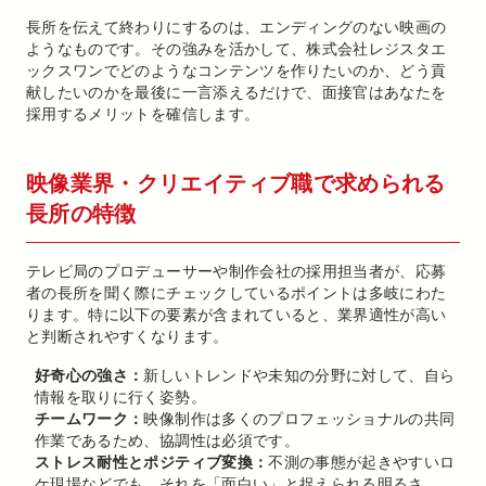
長所を伝えて終わりにするのは、エンディングのない映画の
ようなものです。その強みを活かして、株式会社レジスタエ
ックスワンでどのようなコンテンツを作りたいのか、どう貢
献したいのかを最後に一言添えるだけで、面接官はあなたを
採用するメリットを確信します。
映像業界・クリエイティブ職で求められる
長所の特徴
テレビ局のプロデューサーや制作会社の採用担当者が、応募
者の長所を聞く際にチェックしているポイントは多岐にわた
ります。特に以下の要素が含まれていると、業界適性が高い
と判断されやすくなります。
好奇心の強さ：
新しいトレンドや未知の分野に対して、自ら
情報を取りに行く姿勢。
チームワーク：
映像制作は多くのプロフェッショナルの共同
作業であるため、協調性は必須です。
ストレス耐性とポジティブ変換：
不測の事態が起きやすいロ
ケ現場などでも、それを「面白い」と捉えられる明るさ。