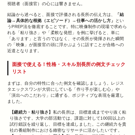
視聴者（面接官）の心には響きません。
結論から述べると、面接で評価される長所の伝え方は、
「結
論→具体的な根拠（エピソード）→仕事への活かし方」
とい
うPREP法を徹底することです。特に映像制作の現場で求めら
れる「粘り強さ」や「柔軟な発想」を例に挙げると、単に
「あります」と言うのではなく、その長所が発揮された瞬間
の「映像」が面接官の頭に浮かぶように話すことが合格への
近道となります。
面接で使える！性格・スキル別長所の例文チェック
リスト
まずは、自分の特性に合った例文を確認しましょう。レジス
タエックスワンが大切にしている「作り手が楽しむ心」や
「演出へのこだわり」に通ずる、ポジティブな表現を厳選し
ました。
【継続力・粘り強さ】
私の長所は、目標達成までやり抜く粘
り強さです。大学の部活動では、課題に対して100回以上の
試行錯誤を繰り返し、目標を達成しました。この継続力を貴
社の番組制作における緻密なリサーチに活かしたいです。