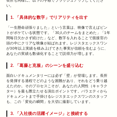
長所も同様に、以下の手順でブラッシュアップしてくださ
い。
1. 「具体的な数字」でリアリティを出す
「一生懸命頑張りました」という言葉は、映像で言えばピン
トがボケている状態です。「30人のチームをまとめた」「1年
間毎日欠かさず続けた」など、数字を入れることで面接官の
頭の中にクリアな映像が結ばれます。レジスタエックスワン
が30年以上実績を積み上げてきた事実が信頼を生むように、
あなたの実績も数値化することで説得力が増します。
2. 「葛藤と克服」のシーンを盛り込む
面白いドキュメンタリーには必ず「壁」が登場します。長所
を発揮する過程でどのような困難があり、それをどう乗り越
えたのか。そのプロセスこそが、あなたの人間性（キャラク
ター）を最も際立たせる演出ポイントです。バラエティから
ドキュメントまで手掛けるレジスタエックスワンのスタッフ
も、この「変化の瞬間」を大切に撮影しています。
3. 「入社後の活躍イメージ」と接続する