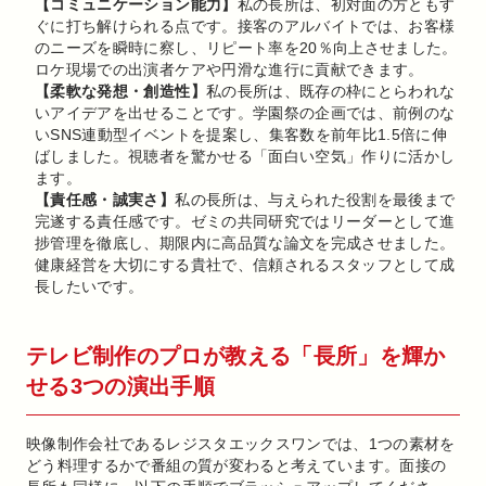
【コミュニケーション能力】
私の長所は、初対面の方ともす
ぐに打ち解けられる点です。接客のアルバイトでは、お客様
のニーズを瞬時に察し、リピート率を20％向上させました。
ロケ現場での出演者ケアや円滑な進行に貢献できます。
【柔軟な発想・創造性】
私の長所は、既存の枠にとらわれな
いアイデアを出せることです。学園祭の企画では、前例のな
いSNS連動型イベントを提案し、集客数を前年比1.5倍に伸
ばしました。視聴者を驚かせる「面白い空気」作りに活かし
ます。
【責任感・誠実さ】
私の長所は、与えられた役割を最後まで
完遂する責任感です。ゼミの共同研究ではリーダーとして進
捗管理を徹底し、期限内に高品質な論文を完成させました。
健康経営を大切にする貴社で、信頼されるスタッフとして成
長したいです。
テレビ制作のプロが教える「長所」を輝か
せる3つの演出手順
映像制作会社であるレジスタエックスワンでは、1つの素材を
どう料理するかで番組の質が変わると考えています。面接の