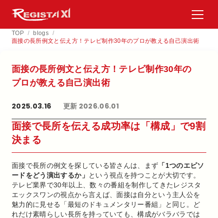
TOP
/
blogs
/
面接の長所例文と伝え方！テレビ制作30年のプロが教える自己演出術
面接の​長所例文と​伝え方！​テレビ制作30年の​
プロが​教える​自己演出術
2025.03.16
更新 2026.06.01
面接で長所を伝える成功率は「構成」で9割
決まる
面接で長所の例文を探している皆さんは、まず
「1つのエピソ
ードをどう演出するか」
という視点を持つことが大切です。
テレビ業界で30年以上、数々の番組を制作してきたレジスタ
エックスワンの視点から言えば、面接は自分という主人公を
魅力的に見せる「最短のドキュメンタリー番組」と同じ。ど
れだけ素晴らしい長所を持っていても、構成がバラバラでは