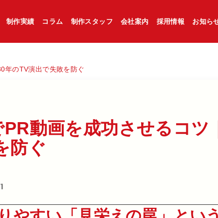
制作実績
コラム
制作スタッフ
会社案内
採用情報
お知ら
0年のTV演出で失敗を防ぐ
PR動画を​成功させる​コツ｜
​防ぐ​
1
陥りやすい「見栄えの罠」とい