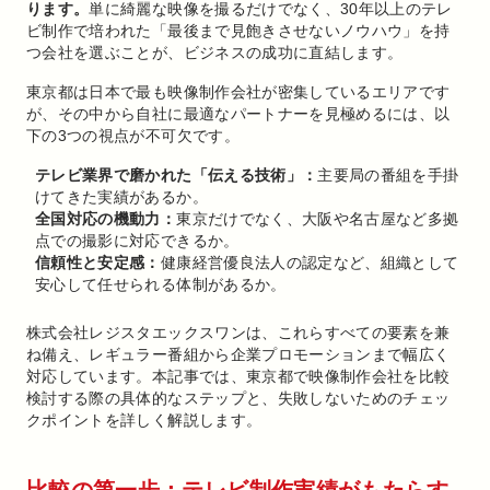
ります。
単に綺麗な映像を撮るだけでなく、30年以上のテレ
ビ制作で培われた「最後まで見飽きさせないノウハウ」を持
つ会社を選ぶことが、ビジネスの成功に直結します。
東京都は日本で最も映像制作会社が密集しているエリアです
が、その中から自社に最適なパートナーを見極めるには、以
下の3つの視点が不可欠です。
テレビ業界で磨かれた「伝える技術」：
主要局の番組を手掛
けてきた実績があるか。
全国対応の機動力：
東京だけでなく、大阪や名古屋など多拠
点での撮影に対応できるか。
信頼性と安定感：
健康経営優良法人の認定など、組織として
安心して任せられる体制があるか。
株式会社レジスタエックスワンは、これらすべての要素を兼
ね備え、レギュラー番組から企業プロモーションまで幅広く
対応しています。本記事では、東京都で映像制作会社を比較
検討する際の具体的なステップと、失敗しないためのチェッ
クポイントを詳しく解説します。