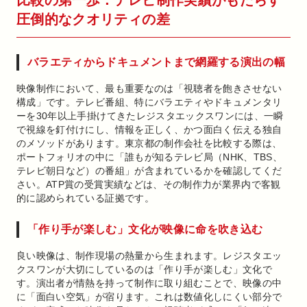
比較の第一歩：テレビ制作実績がもたらす
圧倒的なクオリティの差
バラエティからドキュメントまで網羅する演出の幅
映像制作において、最も重要なのは「視聴者を飽きさせない
構成」です。テレビ番組、特にバラエティやドキュメンタリ
ーを30年以上手掛けてきたレジスタエックスワンには、一瞬
で視線を釘付けにし、情報を正しく、かつ面白く伝える独自
のメソッドがあります。東京都の制作会社を比較する際は、
ポートフォリオの中に「誰もが知るテレビ局（NHK、TBS、
テレビ朝日など）の番組」が含まれているかを確認してくだ
さい。ATP賞の受賞実績などは、その制作力が業界内で客観
的に認められている証拠です。
「作り手が楽しむ」文化が映像に命を吹き込む
良い映像は、制作現場の熱量から生まれます。レジスタエッ
クスワンが大切にしているのは「作り手が楽しむ」文化で
す。演出者が情熱を持って制作に取り組むことで、映像の中
に「面白い空気」が宿ります。これは数値化しにくい部分で