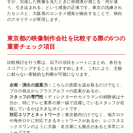
すが、完成した映像を見たときに視聴者が感じる「何か違
う、引き込まれる」という感覚の正体です。東京の洗練され
たセンスと、大阪発のエンタメ感覚が融合することで、独自
のクオリティが実現します。
東京都の映像制作会社を比較する際の5つの
重要チェック項目
比較検討を行う際は、以下の項目をシートにまとめ、各社を
スコアリングすることをおすすめします。これにより、主観
に頼らない客観的な判断が可能になります。
企画・演出の提案力：
こちらの意図を汲み取るだけでなく、
プロの視点からプラスアルファの提案があるか。
スタッフの専門性：
ディレクターやカメラマンの経験値は十
分か。特にテレビ業界の第一線で活躍しているスタッフが在
籍しているかは大きなポイントです。
対応エリアとネットワーク：
東京都内だけでなく、地方ロケ
や海外ロケに対応できるネットワークがあるか。レジスタエ
ックスワンのように大阪・名古屋にも拠点があると非常にス
ムーズです。