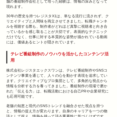
舗の番組制作会社として培った経験は、情報の深みとなって
現れます。
30年の歴史を持つレジスタX1は、単なる流行に流されず、ク
リエイティブと人間味を両立させてきました。転職チャンネ
ルを視聴する際も、制作者がどれほど真摯に視聴者と向き合
っているかを感じ取ることが大切です。表面的なテクニック
だけでなく、仕事に対する本質的な姿勢が描かれている動画
には、価値あるヒントが隠されています。
テレビ番組制作のノウハウを活かしたコンテンツ活
用
株式会社レジスタエックスワンは、テレビ番組制作やSNSコ
ンテンツ事業を通じて、人々の心を動かす表現を追求してい
ます。クリエイティブなプロ集団として、多角的な視点から
情報を分析する力を養ってきました。番組制作の現場で磨か
れた「伝える力」は、転職活動における自己PRや企業研究に
も応用可能です。
老舗の知恵と現代のSNSトレンドを融合させた視点を持つ
と、情報の捉え方が変わります。自身のキャリアを一つの物
語として捉え、情熱を持って語る重要性に気づくはずです。