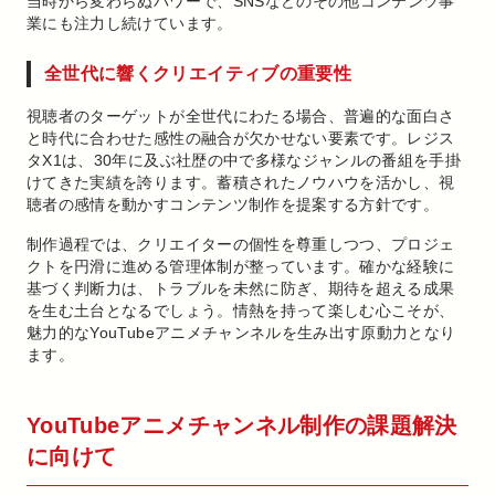
当時から変わらぬパワーで、SNSなどのその他コンテンツ事
業にも注力し続けています。
全世代に響くクリエイティブの重要性
視聴者のターゲットが全世代にわたる場合、普遍的な面白さ
と時代に合わせた感性の融合が欠かせない要素です。レジス
タX1は、30年に及ぶ社歴の中で多様なジャンルの番組を手掛
けてきた実績を誇ります。蓄積されたノウハウを活かし、視
聴者の感情を動かすコンテンツ制作を提案する方針です。
制作過程では、クリエイターの個性を尊重しつつ、プロジェ
クトを円滑に進める管理体制が整っています。確かな経験に
基づく判断力は、トラブルを未然に防ぎ、期待を超える成果
を生む土台となるでしょう。情熱を持って楽しむ心こそが、
魅力的なYouTubeアニメチャンネルを生み出す原動力となり
ます。
YouTubeアニメチャンネル制作の課題解決
に向けて