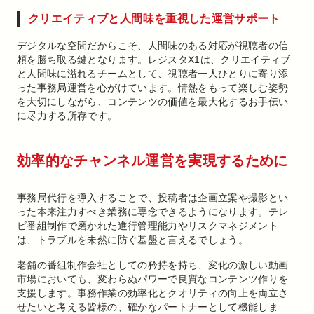
クリエイティブと人間味を重視した運営サポート
デジタルな空間だからこそ、人間味のある対応が視聴者の信
頼を勝ち取る鍵となります。レジスタX1は、クリエイティブ
と人間味に溢れるチームとして、視聴者一人ひとりに寄り添
った事務局運営を心がけています。情熱をもって楽しむ姿勢
を大切にしながら、コンテンツの価値を最大化するお手伝い
に尽力する所存です。
効率的なチャンネル運営を実現するために
事務局代行を導入することで、投稿者は企画立案や撮影とい
った本来注力すべき業務に専念できるようになります。テレ
ビ番組制作で磨かれた進行管理能力やリスクマネジメント
は、トラブルを未然に防ぐ基盤と言えるでしょう。
老舗の番組制作会社としての矜持を持ち、変化の激しい動画
市場においても、変わらぬパワーで良質なコンテンツ作りを
支援します。事務作業の効率化とクオリティの向上を両立さ
せたいと考える皆様の、確かなパートナーとして機能しま