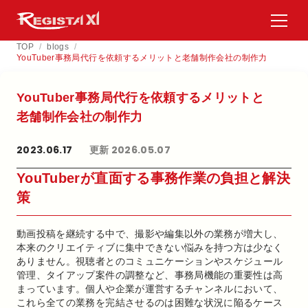
TOP
/
blogs
/
YouTuber事務局代行を依頼するメリットと老舗制作会社の制作力
YouTuber事務局代行を​依頼する​メリットと​
老舗制作会社の​制作力
2023.06.17
更新 2026.05.07
YouTuberが直面する事務作業の負担と解決
策
動画投稿を継続する中で、撮影や編集以外の業務が増大し、
本来のクリエイティブに集中できない悩みを持つ方は少なく
ありません。視聴者とのコミュニケーションやスケジュール
管理、タイアップ案件の調整など、事務局機能の重要性は高
まっています。個人や企業が運営するチャンネルにおいて、
これら全ての業務を完結させるのは困難な状況に陥るケース