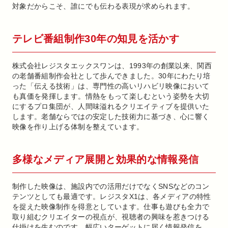
対象だからこそ、誰にでも伝わる表現が求められます。
テレビ番組制作30年の知見を活かす
株式会社レジスタエックスワンは、1993年の創業以来、関西
の老舗番組制作会社として歩んできました。30年にわたり培
った「伝える技術」は、専門性の高いリハビリ映像において
も真価を発揮します。情熱をもって楽しむという姿勢を大切
にするプロ集団が、人間味溢れるクリエイティブを提供いた
します。老舗ならではの安定した技術力に基づき、心に響く
映像を作り上げる体制を整えています。
多様なメディア展開と効果的な情報発信
制作した映像は、施設内での活用だけでなくSNSなどのコン
テンツとしても最適です。レジスタX1は、各メディアの特性
を捉えた映像制作を得意としています。仕事も遊びも全力で
取り組むクリエイターの視点が、視聴者の興味を惹きつける
仕掛けを生むのです。幅広いターゲットに届く情報発信を、