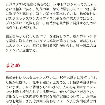
レジスタX1の根底にあるのは、何事も情熱をもって楽しもう
という精神である。制作の第一線で活躍するスタッフは、常
に遊び心を忘れず、新しい驚きを追求している。株式会社レ
ジスタエックスワンのオフィスは単なる作業の場ではなく、
プロが互いに刺激し合い、創造性を最大限に発揮するための
拠点として機能する。
創業当時から変わらぬパワーを維持しつつ、最新のトレンド
を柔軟に取り入れるバランス感覚が強みである。老舗ならで
はのノウハウと、時代を先取る感性が融合し、唯一無二のコ
ンテンツが誕生する。
まとめ
株式会社レジスタエックスワンは、30年の歴史に裏打ちされ
た確かな技術と、仕事も遊びも全力で楽しむ情熱を併せ持っ
ています。テレビ番組からSNSまで、人の心を動かすコンテ
ンツ制作を検討されている場合は、ぜひ相談いただきたい。
詳細なサービス内容や具体的な制作実績については、お申込
みやお電話、またはお問い合わせフォームより質問を受け付