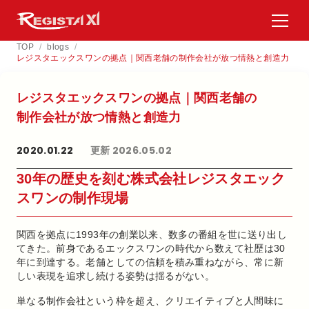
TOP
/
blogs
/
レジスタエックスワンの拠点｜関西老舗の制作会社が放つ情熱と創造力
レジスタエックスワンの​拠点｜関西老舗の​
制作会社が​放つ情熱と​創造力
2020.01.22
更新 2026.05.02
30年の歴史を刻む株式会社レジスタエック
スワンの制作現場
関西を拠点に1993年の創業以来、数多の番組を世に送り出し
てきた。前身であるエックスワンの時代から数えて社歴は30
年に到達する。老舗としての信頼を積み重ねながら、常に新
しい表現を追求し続ける姿勢は揺るがない。
単なる制作会社という枠を超え、クリエイティブと人間味に