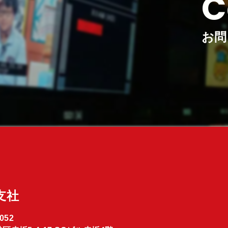
C
お問
支社
052