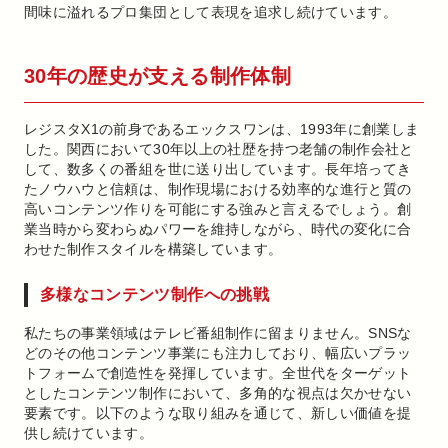
間味に溢れるプロ集団として表現を追求し続けています。
30年の歴史が支える制作体制
レジスタX1の前身であるエックスワンは、1993年に創業しま
した。関西において30年以上の社歴を持つ老舗の制作会社と
して、数多くの番組を世に送り出しています。長年培ってき
たノウハウと信頼は、制作現場における効率的な進行と質の
高いコンテンツ作りを可能にする強みと言えるでしょう。創
業当時から変わらぬパワーを維持しながら、時代の変化に合
わせた制作スタイルを構築しています。
多様なコンテンツ制作への挑戦
私たちの事業領域はテレビ番組制作に留まりません。SNSな
どのその他コンテンツ事業にも注力しており、幅広いプラッ
トフォームで創造性を発揮しています。全世代をターゲット
としたコンテンツ制作において、多角的な視点は欠かせない
要素です。以下のような取り組みを通じて、新しい価値を提
供し続けています。