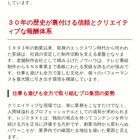
しています。
３０年の歴史が裏付ける信頼とクリエイテ
ィブな報酬体系
１９９３年の創業以来、前身のエックスワン時代から培われ
た実績は、社員の安定した制作活動を支える基盤となりま
す。老舗制作会社として積み上げたノウハウは、テレビ番組
制作からＳＮＳ事業まで多岐にわたる実績を誇るのが強みで
す。仕事も遊びも全力で楽しむ文化が、個々のパフォーマン
スを最大限に引き出す環境を構築しています。
仕事も遊びも全力で取り組むプロ集団の姿勢
クリエイティブな現場では、単に業務をこなすだけでなく、
人間味溢れるプロフェッショナルとしての成長が求められま
す。レジスタＸ１は、独自の視点を持ってコンテンツを作り
続ける力を正当に評価する方針です。創業当時から変わらぬ
パワーこそが、業界内での確固たる地位を築いた要因と言え
ます。