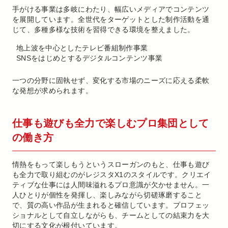
手がける事業は多岐にわたり、幅広いメディアでコンテンツ
を展開しています。全世代をターゲットとした制作活動を通
じて、多種多様な技術を習得できる環境を整えました。
地上波を中心としたテレビ番組制作事業
SNSをはじめとするデジタルコンテンツ事業
一つの分野に固執せず、変化する市場のニーズに応える柔軟
な発想が求められます。
仕事も遊びも全力で楽しむプロ集団として
の働き方
情熱をもって楽しもうというスローガンのもと、仕事も遊び
も全力で取り組むのがレジスタX1のスタイルです。クリエイ
ティブな仕事には人間味溢れるプロ意識が欠かせません。一
人ひとりが個性を発揮し、楽しみながら切磋琢磨すること
で、質の高い作品が生まれると確信しています。プロフェッ
ショナルとして自立しながらも、チームとしての結束力を大
切にする文化が根付いています。