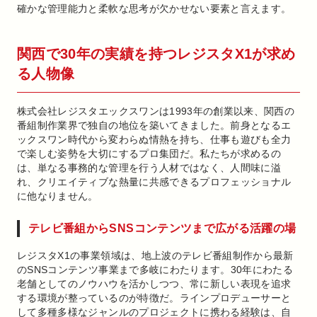
確かな管理能力と柔軟な思考が欠かせない要素と言えます。
関西で30年の実績を持つレジスタX1が求め
る人物像
株式会社レジスタエックスワンは1993年の創業以来、関西の
番組制作業界で独自の地位を築いてきました。前身となるエ
ックスワン時代から変わらぬ情熱を持ち、仕事も遊びも全力
で楽しむ姿勢を大切にするプロ集団だ。私たちが求めるの
は、単なる事務的な管理を行う人材ではなく、人間味に溢
れ、クリエイティブな熱量に共感できるプロフェッショナル
に他なりません。
テレビ番組からSNSコンテンツまで広がる活躍の場
レジスタX1の事業領域は、地上波のテレビ番組制作から最新
のSNSコンテンツ事業まで多岐にわたります。30年にわたる
老舗としてのノウハウを活かしつつ、常に新しい表現を追求
する環境が整っているのが特徴だ。ラインプロデューサーと
して多種多様なジャンルのプロジェクトに携わる経験は、自