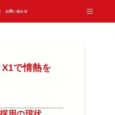
せ
お問い合わせ
1で​情熱を​
採用の現状