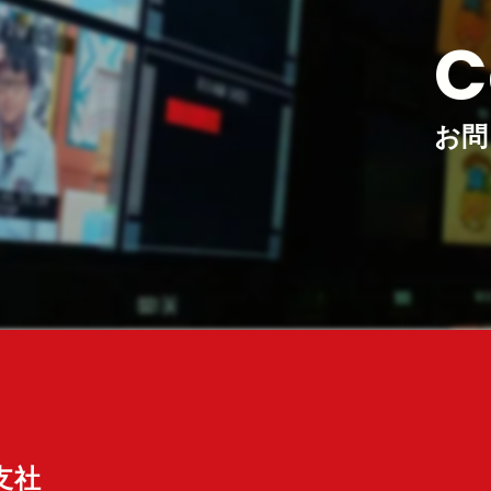
C
お問
支社