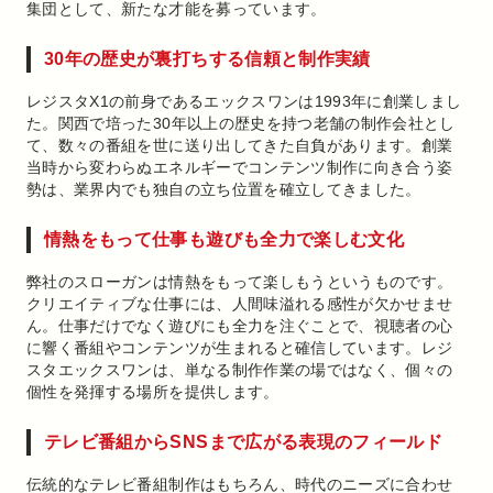
集団として、新たな才能を募っています。
30年の歴史が裏打ちする信頼と制作実績
レジスタX1の前身であるエックスワンは1993年に創業しまし
た。関西で培った30年以上の歴史を持つ老舗の制作会社とし
て、数々の番組を世に送り出してきた自負があります。創業
当時から変わらぬエネルギーでコンテンツ制作に向き合う姿
勢は、業界内でも独自の立ち位置を確立してきました。
情熱をもって仕事も遊びも全力で楽しむ文化
弊社のスローガンは情熱をもって楽しもうというものです。
クリエイティブな仕事には、人間味溢れる感性が欠かせませ
ん。仕事だけでなく遊びにも全力を注ぐことで、視聴者の心
に響く番組やコンテンツが生まれると確信しています。レジ
スタエックスワンは、単なる制作作業の場ではなく、個々の
個性を発揮する場所を提供します。
テレビ番組からSNSまで広がる表現のフィールド
伝統的なテレビ番組制作はもちろん、時代のニーズに合わせ