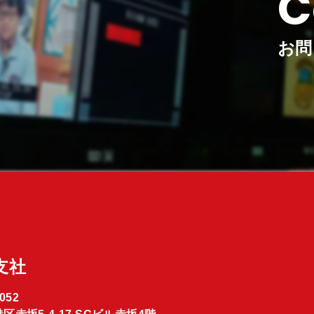
C
お問
支社
052