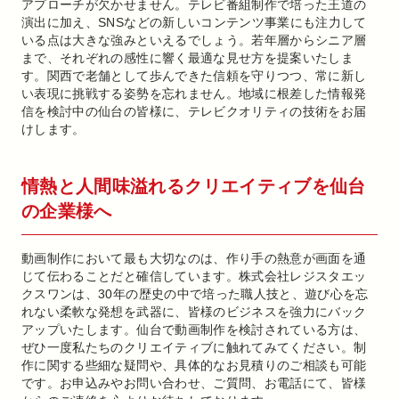
アプローチが欠かせません。テレビ番組制作で培った王道の
演出に加え、SNSなどの新しいコンテンツ事業にも注力して
いる点は大きな強みといえるでしょう。若年層からシニア層
まで、それぞれの感性に響く最適な見せ方を提案いたしま
す。関西で老舗として歩んできた信頼を守りつつ、常に新し
い表現に挑戦する姿勢を忘れません。地域に根差した情報発
信を検討中の仙台の皆様に、テレビクオリティの技術をお届
けします。
情熱と人間味溢れるクリエイティブを仙台
の企業様へ
動画制作において最も大切なのは、作り手の熱意が画面を通
じて伝わることだと確信しています。株式会社レジスタエッ
クスワンは、30年の歴史の中で培った職人技と、遊び心を忘
れない柔軟な発想を武器に、皆様のビジネスを強力にバック
アップいたします。仙台で動画制作を検討されている方は、
ぜひ一度私たちのクリエイティブに触れてみてください。制
作に関する些細な疑問や、具体的なお見積りのご相談も可能
です。お申込みやお問い合わせ、ご質問、お電話にて、皆様