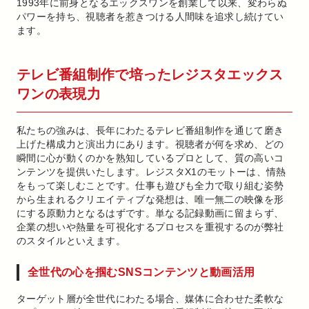
1993年に前身となるエックスワンを創業して以来、変わらぬ
パワーを持ち、視聴者を惹きつける人間味を追求し続けてい
ます。
テレビ番組制作で培ったレジスタエックス
ワンの表現力
私たちの強みは、長年にわたるテレビ番組制作を通じて磨き
上げた構成力と演出力にあります。視聴者が何を求め、どの
瞬間に心が動くのかを熟知しているプロとして、質の高いコ
ンテンツを提供いたします。レジスタX1のモットーは、情熱
をもって楽しむことです。仕事も遊びも全力で取り組む姿勢
から生まれるクリエイティブな発想は、唯一無二の映像を形
にする原動力となるはずです。単なる記録動画に留まらず、
企業の想いや熱量を可視化するプロセスを重視するのが弊社
のスタイルといえます。
全世代の心を掴むSNSコンテンツと動画活用
ターゲット層が全世代にわたる場合、媒体に合わせた柔軟な