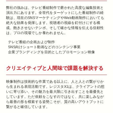
弊社の強みは、テレビ番組制作で磨かれた高度な編集技術と
演出力にあります。全世代をターゲットにした番組制作の経
験は、現在のSNSマーケティングやWeb動画制作においても
絶大な効果を発揮します。視聴者の視線を釘付けにする構
成、飽きさせないテンポ、そして確かな情報を伝える信頼性
は、プロの現場でしか養われません。
テレビ番組の企画および制作
SNS向けショート動画などのコンテンツ事業
企業ブランディングを目的としたプロモーション映像
クリエイティブと人間味で課題を解決する
映像制作は技術的な作業である以上に、人と人との繋がりか
ら生まれる表現活動です。レジスタX1は、クライアントの想
いに寄り添い、その魅力を最大限に引き出すことを最優先と
しています。ただ依頼をこなすのではなく、共に楽しみなが
ら最善の形を模索する姿勢こそが、質の高いアウトプットに
繋がると確信しています。