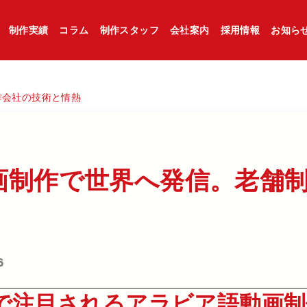
制作実績
コラム
制作スタッフ
会社案内
採用情報
お知ら
作会社の技術と情熱
制作で​世界へ​発信。​老舗制
6
で注目されるアラビア語動画制