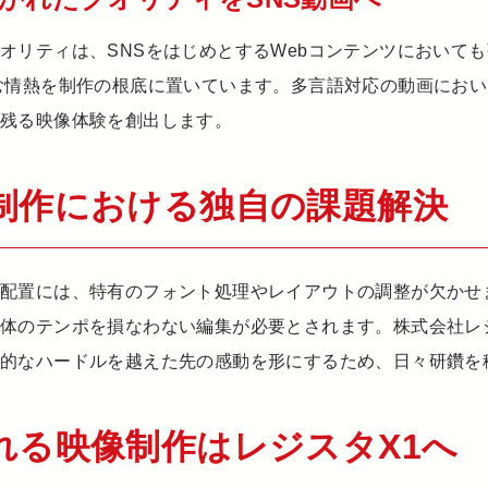
オリティは、SNSをはじめとするWebコンテンツにおいて
む情熱を制作の根底に置いています。多言語対応の動画にお
に残る映像体験を創出します。
制作における独自の課題解決
プ配置には、特有のフォント処理やレイアウトの調整が欠かせ
全体のテンポを損なわない編集が必要とされます。株式会社レ
術的なハードルを越えた先の感動を形にするため、日々研鑽を
れる映像制作はレジスタX1へ