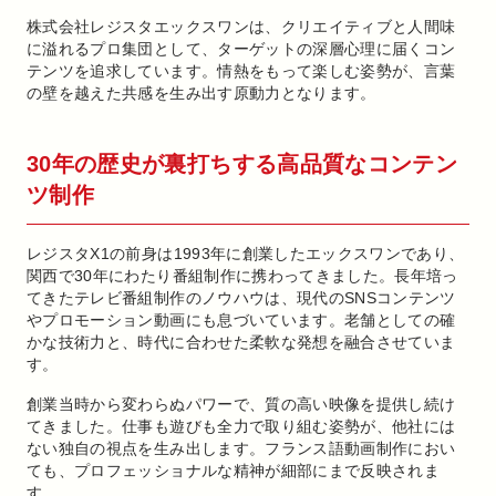
株式会社レジスタエックスワンは、クリエイティブと人間味
に溢れるプロ集団として、ターゲットの深層心理に届くコン
テンツを追求しています。情熱をもって楽しむ姿勢が、言葉
の壁を越えた共感を生み出す原動力となります。
30年の歴史が裏打ちする高品質なコンテン
ツ制作
レジスタX1の前身は1993年に創業したエックスワンであり、
関西で30年にわたり番組制作に携わってきました。長年培っ
てきたテレビ番組制作のノウハウは、現代のSNSコンテンツ
やプロモーション動画にも息づいています。老舗としての確
かな技術力と、時代に合わせた柔軟な発想を融合させていま
す。
創業当時から変わらぬパワーで、質の高い映像を提供し続け
てきました。仕事も遊びも全力で取り組む姿勢が、他社には
ない独自の視点を生み出します。フランス語動画制作におい
ても、プロフェッショナルな精神が細部にまで反映されま
す。