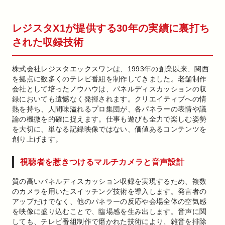
レジスタX1が提供する30年の実績に裏打ち
された収録技術
株式会社レジスタエックスワンは、1993年の創業以来、関西
を拠点に数多くのテレビ番組を制作してきました。老舗制作
会社として培ったノウハウは、パネルディスカッションの収
録においても遺憾なく発揮されます。クリエイティブへの情
熱を持ち、人間味溢れるプロ集団が、各パネラーの表情や議
論の機微を的確に捉えます。仕事も遊びも全力で楽しむ姿勢
を大切に、単なる記録映像ではない、価値あるコンテンツを
創り上げます。
視聴者を惹きつけるマルチカメラと音声設計
質の高いパネルディスカッション収録を実現するため、複数
のカメラを用いたスイッチング技術を導入します。発言者の
アップだけでなく、他のパネラーの反応や会場全体の空気感
を映像に盛り込むことで、臨場感を生み出します。音声に関
しても、テレビ番組制作で磨かれた技術により、雑音を排除