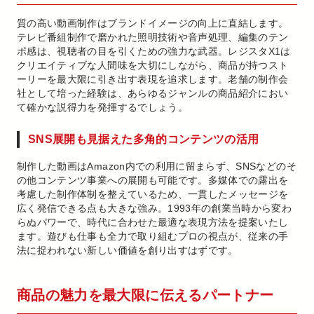
質の高い動画制作はブランドイメージの向上に直結します。
テレビ番組制作で磨かれた照明技術や音声処理、編集のテン
ポ感は、視聴者の目を引くための強力な武器。レジスタX1は
クリエイティブな人間味を大切にしながら、商品が持つスト
ーリーを最大限に引き出す表現を追求します。老舗の制作会
社として培った経験は、あらゆるジャンルの商品紹介におい
て確かな説得力を発揮するでしょう。
SNS展開も見据えた多角的コンテンツの活用
制作した動画はAmazon内での利用に留まらず、SNSなどのそ
の他コンテンツ事業への展開も可能です。多媒体での露出を
考慮した制作体制を整えているため、一貫したメッセージを
広く発信できる点も大きな強み。1993年の創業当時から変わ
らぬパワーで、時代に合わせた最適な表現方法を提案いたし
ます。遊びも仕事も全力で取り組むプロの視点が、従来の手
法に捉われない新しい価値を創り出すはずです。
商品の魅力を最大限に伝えるパートナー