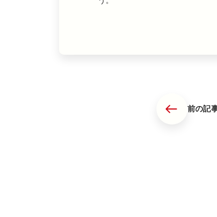
う。
前の記