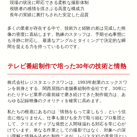
現場の状況に即応できる柔軟な撮影体制
視聴者の感情を揺さぶる高度な構成力
長年の実績に裏打ちされた安定した品質
多くの業者が存在する中で、技術力と経験の差は完成した映
像の密度に直結します。熟練のスタッフは、予期せぬ事態に
も冷静に対応し、最適なアングルとタイミングで決定的な瞬
間を捉える力を持っているものです。
テレビ番組制作で培った30年の技術と情熱
株式会社レジスタエックスワンは、1993年創業のエックスワ
ンを前身とする、関西屈指の老舗番組制作会社です。30年に
わたりテレビ業界の最前線で磨き続けてきた制作能力は、あ
らゆる記録映像のクオリティを確実に高めます。
私たちの根底にあるのは「情熱をもって楽しもう」という信
念に他なりません。仕事も遊びも全力で取り組むプロ集団と
して、クリエイティブな発想と人間味溢れる対応を常に心が
けています。単なる作業としての撮影ではなく、対象への深
い理解と情熱を込めた制作こそが、レジスタX1の真骨頂とい