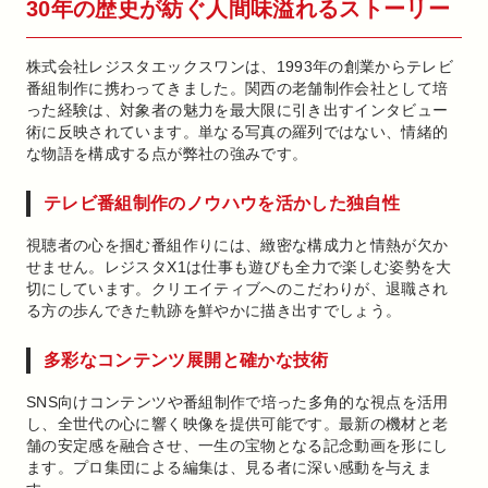
30年の歴史が紡ぐ人間味溢れるストーリー
株式会社レジスタエックスワンは、1993年の創業からテレビ
番組制作に携わってきました。関西の老舗制作会社として培
った経験は、対象者の魅力を最大限に引き出すインタビュー
術に反映されています。単なる写真の羅列ではない、情緒的
な物語を構成する点が弊社の強みです。
テレビ番組制作のノウハウを活かした独自性
視聴者の心を掴む番組作りには、緻密な構成力と情熱が欠か
せません。レジスタX1は仕事も遊びも全力で楽しむ姿勢を大
切にしています。クリエイティブへのこだわりが、退職され
る方の歩んできた軌跡を鮮やかに描き出すでしょう。
多彩なコンテンツ展開と確かな技術
SNS向けコンテンツや番組制作で培った多角的な視点を活用
し、全世代の心に響く映像を提供可能です。最新の機材と老
舗の安定感を融合させ、一生の宝物となる記念動画を形にし
ます。プロ集団による編集は、見る者に深い感動を与えま