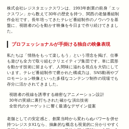
株式会社レジスタエックスワンは、1993年創業の前身「エッ
クスワン」から数えて30年の歴史を持つ、関西の老舗番組制
作会社です。長年培ってきたテレビ番組制作のノウハウを基
盤に、視聴者の心を動かす映像を今日まで作り続けてきまし
た。
プロフェッショナルが手掛ける独自の映像表現
私たちは「情熱をもって楽しもう」という理念を掲げ、仕事
も遊びも全力で取り組むクリエイティブ集団です。単に図形
を動かす技術に留まらず、人間味に溢れる視点を大切にして
います。テレビ番組制作で磨かれた構成力は、SNS動画やプ
ロモーション映像といった多様なコンテンツ制作の現場でも
存分に活かされてきました。
視聴者の視線を誘導する緻密なアニメーション設計
30年の実績に裏打ちされた確かな演出技術
全世代のターゲットに響く最適なデザイン提案
老舗としての安定感と、創業当時から変わらぬパワーを併せ
持つレジスタX1なら、抽象的な概念も視覚的に分かりやすく