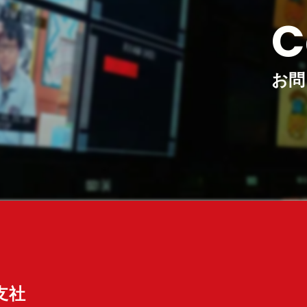
C
お問
支社