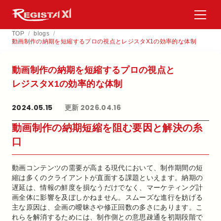
TOP
/
blogs
/
動画制作の納期を短縮するプロの視点とレジスタX1の効率的な体制
動画制作の​納期を​短縮する​プロの​視点と​
レジスタX1の​効率的な​体制
2024.05.15
更新 2026.04.16
動画制作の納期短縮を阻む要因と解決の糸
口
動画コンテンツの需要が高まる現代において、制作期間の短
縮は多くのクライアントが直面する課題といえます。納期の
遅延は、情報の鮮度を損なうだけでなく、マーケティング計
画全体に影響を及ぼしかねません。スムーズな進行を妨げる
主な原因は、企画の曖昧さや修正回数の多さにあります。こ
れらを解消するためには、制作側との意思疎通を初期段階で