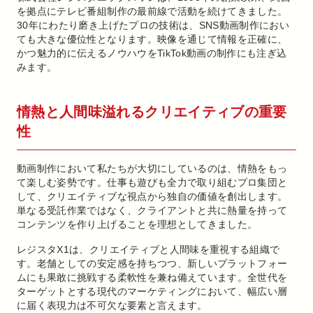
を拠点にテレビ番組制作の最前線で活動を続けてきました。
30年にわたり磨き上げたプロの技術は、SNS動画制作におい
ても大きな優位性となります。映像を通じて情報を正確に、
かつ魅力的に伝えるノウハウをTikTok動画の制作にも注ぎ込
みます。
情熱と人間味溢れるクリエイティブの重要
性
動画制作において私たちが大切にしているのは、情熱をもっ
て楽しむ姿勢です。仕事も遊びも全力で取り組むプロ集団と
して、クリエイティブな視点から独自の価値を創出します。
単なる受託作業ではなく、クライアントと共に熱量を持って
コンテンツを作り上げることを理想としてきました。
レジスタX1は、クリエイティブと人間味を重視する組織で
す。老舗としての安定感を持ちつつ、新しいプラットフォー
ムにも果敢に挑戦する柔軟性を兼ね備えています。全世代を
ターゲットとする現代のマーケティングにおいて、幅広い層
に届く表現力は不可欠な要素と言えます。