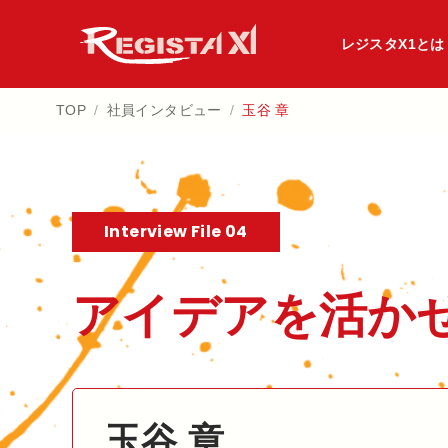
レジスタX1とは
TOP
/
社員インタビュー
/
玉谷 章
Interview File 04
アイデアを​活かせ
玉谷 章