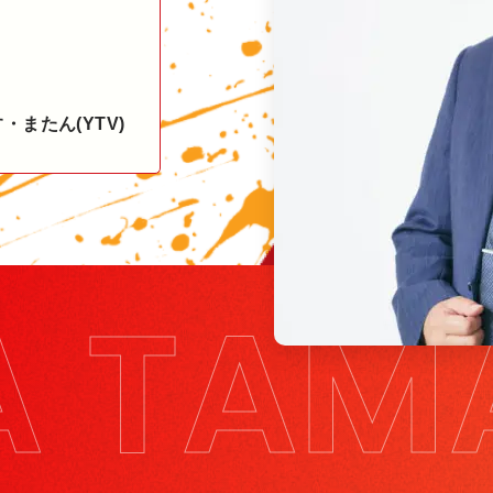
・またん(YTV)
A TAM