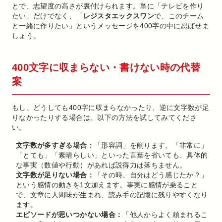
とで、志望度の高さが裏付けられます。単に「テレビを作り
たい」だけでなく、「
レジスタエックスワン
で、このチーム
と一緒に作りたい」というメッセージを400字の中に忍ばせま
しょう。
400文字に収まらない・書けない時の代替
案
もし、どうしても400字に収まらなかったり、逆に文字数が足
りなかったりする場合は、以下の方法を試してみてくださ
い。
文字数が多すぎる場合：
「形容詞」を削ります。「非常に」
「とても」「素晴らしい」といった言葉を省いても、具体的
な事実（数値や行動）があれば説得力は落ちません。
文字数が足りない場合：
「その時、自分はどう感じたか？」
という感情の動きを1文加えます。事実に感情が乗ること
で、文章に人間味が生まれ、読み手の記憶に残りやすくなり
ます。
エピソードが思いつかない場合：
「他人からよく頼まれるこ