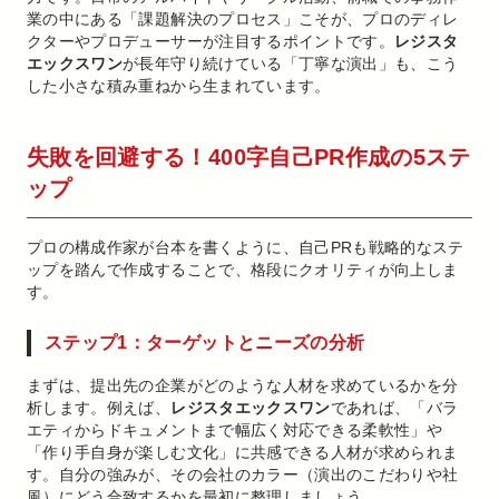
業の中にある「課題解決のプロセス」こそが、プロのディレ
クターやプロデューサーが注目するポイントです。
レジスタ
エックスワン
が長年守り続けている「丁寧な演出」も、こう
した小さな積み重ねから生まれています。
失敗を回避する！400字自己PR作成の5ステ
ップ
プロの構成作家が台本を書くように、自己PRも戦略的なステ
ップを踏んで作成することで、格段にクオリティが向上しま
す。
ステップ1：ターゲットとニーズの分析
まずは、提出先の企業がどのような人材を求めているかを分
析します。例えば、
レジスタエックスワン
であれば、「バラ
エティからドキュメントまで幅広く対応できる柔軟性」や
「作り手自身が楽しむ文化」に共感できる人材が求められま
す。自分の強みが、その会社のカラー（演出のこだわりや社
風）にどう合致するかを最初に整理しましょう。