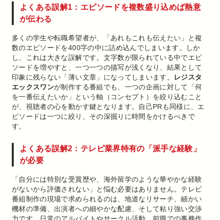
よくある誤解1：エピソードを複数盛り込めば熱意
が伝わる
多くの学生や転職希望者が、「あれもこれも伝えたい」と複
数のエピソードを400字の中に詰め込んでしまいます。しか
し、これは大きな誤解です。文字数が限られている中でエピ
ソードを増やすと、一つ一つの描写が浅くなり、結果として
印象に残らない「薄い文章」になってしまいます。
レジスタ
エックスワン
が制作する番組でも、一つの企画に対して「何
を一番伝えたいか」という軸（コンセプト）を絞り込むこと
が、視聴者の心を動かす鍵となります。自己PRも同様に、エ
ピソードは一つに絞り、その深掘りに時間をかけるべきで
す。
よくある誤解2：テレビ業界特有の「派手な経験」
が必要
「自分には特別な受賞歴や、海外留学のような華やかな経験
がないから評価されない」と悩む必要はありません。テレビ
番組制作の現場で求められるのは、地道なリサーチ、細かい
機材の準備、出演者への細やかな配慮、そして粘り強い交渉
力です。日常のアルバイトやサークル活動、前職での事務作