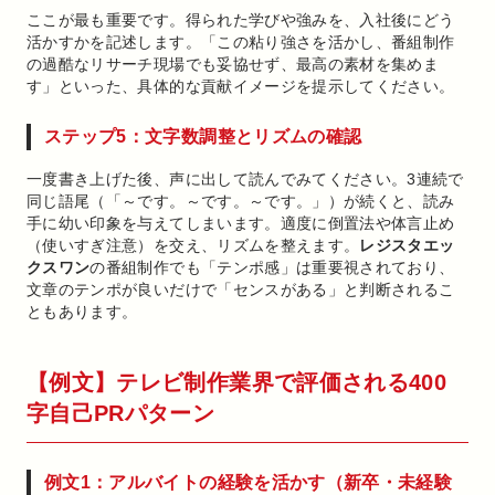
ここが最も重要です。得られた学びや強みを、入社後にどう
活かすかを記述します。「この粘り強さを活かし、番組制作
の過酷なリサーチ現場でも妥協せず、最高の素材を集めま
す」といった、具体的な貢献イメージを提示してください。
ステップ5：文字数調整とリズムの確認
一度書き上げた後、声に出して読んでみてください。3連続で
同じ語尾（「～です。～です。～です。」）が続くと、読み
手に幼い印象を与えてしまいます。適度に倒置法や体言止め
（使いすぎ注意）を交え、リズムを整えます。
レジスタエッ
クスワン
の番組制作でも「テンポ感」は重要視されており、
文章のテンポが良いだけで「センスがある」と判断されるこ
ともあります。
【例文】テレビ制作業界で評価される400
字自己PRパターン
例文1：アルバイトの経験を活かす（新卒・未経験