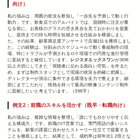
向け）
私の強みは、周囲の状況を察知し「一歩先を予測して動く行
動力」です。飲食店でのアルバイトでは、混雑時に注文が重
なる前に、お客様のグラスの空き具合を見ておかわりを提案
し、提供までの待ち時間を短縮させる仕組みを構築しまし
た。その結果、顧客満足度アンケートで店舗1位を獲得しまし
た。この経験は、分刻みのスケジュールで動く番組制作の現
場、特にトラブルが予測されるロケ現場での円滑な進行管理
に直結すると確信しています。
レジスタエックスワン
が30年
以上大切にしてきた「視聴者に伝わる面白い空気」を作るた
め、まずは制作スタッフとして現場の状況を的確に把握し、
ディレクターが演出に集中できる環境を全力で整えます。細
部にまでこだわり、情熱を持って最高の映像コンテンツ制作
に貢献したいと考えています。（398字）
例文2：前職のスキルを活かす（既卒・転職向け）
私の強みは、複雑な情報を整理し「誰にでも分かりやすく伝
える構成力」です。前職のIT営業では、専門用語の多いシス
テムを、顧客の課題に合わせたストーリー仕立てで提案する
ことを徹底しました。結果として、成約率は前年比1.2倍とな