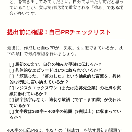
と」を書き出してみてください。自分では当たり前だと思っ
ていることが、実は制作現場で重宝される「強み」である場
合が多いです。
提出前に確認！自己PRチェックリスト
最後に、作成した自己PRが「失敗」を回避できているか、以
下の項目で最終確認を行いましょう。
[ ] 最初の1文で、自分の強みが明確に伝わるか？
[ ] 具体的なエピソードは1つに絞られているか？
[ ] 「頑張った」「努力した」という抽象的な言葉を、具体
的な行動に言い換えているか？
[ ] レジスタエックスワン（または応募先企業）の社風や実
績に触れているか？
[ ] 誤字脱字はなく、適切な敬語（です・ます調）が使われ
ているか？
[ ] 文字数は360字～400字の範囲（9割以上）に収まってい
るか？
400字の自己PRは、あなたの「構成力」を試す最初の課題で