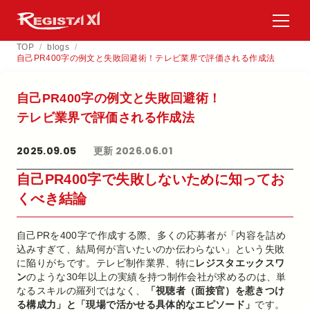
TOP
/
blogs
/
自己PR400字の例文と失敗回避術！テレビ業界で評価される作成法
自己PR400字の​例文と​失敗回避術！​
テレビ業界で​評価される​作成法
2025.09.05
更新 2026.06.01
自己PR400字で失敗しないために知ってお
くべき結論
自己PRを400字で作成する際、多くの応募者が「内容を詰め
込みすぎて、結局何が言いたいのか伝わらない」という失敗
に陥りがちです。テレビ制作業界、特に
レジスタエックスワ
ン
のような30年以上の実績を持つ制作会社が求めるのは、単
なるスキルの羅列ではなく、
「視聴者（面接官）を惹きつけ
る構成力」と「現場で活かせる具体的なエピソード」
です。