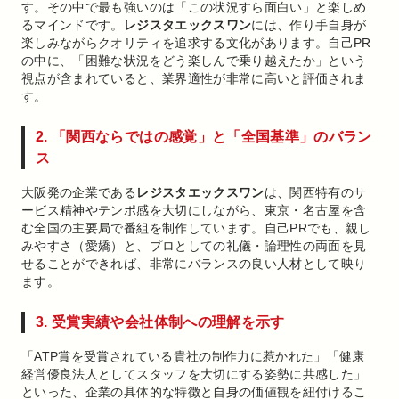
す。その中で最も強いのは「この状況すら面白い」と楽しめ
るマインドです。
レジスタエックスワン
には、作り手自身が
楽しみながらクオリティを追求する文化があります。自己PR
の中に、「困難な状況をどう楽しんで乗り越えたか」という
視点が含まれていると、業界適性が非常に高いと評価されま
す。
2. 「関西ならではの感覚」と「全国基準」のバラン
ス
大阪発の企業である
レジスタエックスワン
は、関西特有のサ
ービス精神やテンポ感を大切にしながら、東京・名古屋を含
む全国の主要局で番組を制作しています。自己PRでも、親し
みやすさ（愛嬌）と、プロとしての礼儀・論理性の両面を見
せることができれば、非常にバランスの良い人材として映り
ます。
3. 受賞実績や会社体制への理解を示す
「ATP賞を受賞されている貴社の制作力に惹かれた」「健康
経営優良法人としてスタッフを大切にする姿勢に共感した」
といった、企業の具体的な特徴と自身の価値観を紐付けるこ