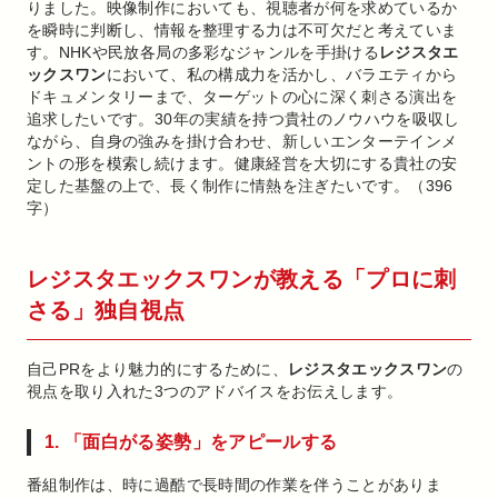
りました。映像制作においても、視聴者が何を求めているか
を瞬時に判断し、情報を整理する力は不可欠だと考えていま
す。NHKや民放各局の多彩なジャンルを手掛ける
レジスタエ
ックスワン
において、私の構成力を活かし、バラエティから
ドキュメンタリーまで、ターゲットの心に深く刺さる演出を
追求したいです。30年の実績を持つ貴社のノウハウを吸収し
ながら、自身の強みを掛け合わせ、新しいエンターテインメ
ントの形を模索し続けます。健康経営を大切にする貴社の安
定した基盤の上で、長く制作に情熱を注ぎたいです。（396
字）
レジスタエックスワンが教える「プロに刺
さる」独自視点
自己PRをより魅力的にするために、
レジスタエックスワン
の
視点を取り入れた3つのアドバイスをお伝えします。
1. 「面白がる姿勢」をアピールする
番組制作は、時に過酷で長時間の作業を伴うことがありま