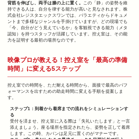
背筋を伸ばし、両手は膝の上に置く。
この「静」の姿勢を維
持できる人は、自分を律する能力が高いと見なされます。株
式会社レジスタエックスワンでは、バラエティからドキュメ
ントまで多様なジャンルを手掛けていますが、どの現場でも
「今、自分がどう見えているか」を客観視できる能力（メタ
認知）を持つスタッフが活躍しています。控え室は、その能
力を証明する最初の場所なのです。
映像プロが教える！控え室を「最高の準備
時間」に変える5ステップ
控え室での時間を、ただ耐える時間から、面接で最高のパフ
ォーマンスを出すための助走時間に変える手順を提案しま
す。
ステップ1：到着から着席までの流れをシミュレーションす
る
受付を済ませ、控え室に入る際は「失礼いたします」と一言
添えましょう。座る場所を指定されたら、姿勢を正して着席
します。この時、カバンは足元に置くのがマナーです。