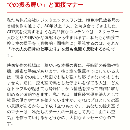
での振る舞い」と面接マナー
私たち株式会社レジスタエックスワンは、NHKや民放各局の
番組制作を通じて、30年以上「人」と向き合ってきました。
ATP賞を受賞するような高品質なコンテンツは、スタッフ一
人ひとりの細やかな気配りから生まれます。私たちが面接で
控え室の様子を（直接的・間接的に）重視するのは、それが
「その人の日常の仕事ぶり」を最も色濃く反映するから
で
す。
映像制作の現場は、華やかな本番の裏に、長時間の移動や待
機、緻密な準備があります。控え室で退屈そうにしている人
は、現場での厳しい局面でも粘り強く対応できないかもしれ
ません。逆に、控え室で凛とした佇まいを保てる人は、どん
なトラブルが起きても冷静に、かつ情熱を持って制作に取り
組めると確信できます。私たちは、健康経営優良法人として
社員の働きやすさを整えていますが、それはプロとしての高
い意識があるからこそ成り立つものです。あなたの控え室で
のマナーは、私たちのチームの一員として共に「面白い空
気」を作っていけるかどうかの、大切なメッセージなので
す。