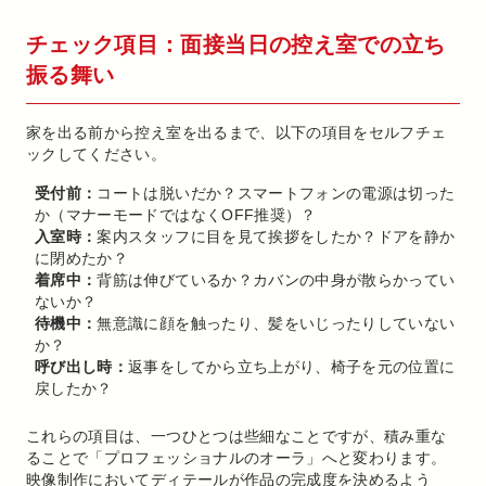
チェック項目：面接当日の控え室での立ち
振る舞い
家を出る前から控え室を出るまで、以下の項目をセルフチェ
ックしてください。
受付前：
コートは脱いだか？スマートフォンの電源は切った
か（マナーモードではなくOFF推奨）？
入室時：
案内スタッフに目を見て挨拶をしたか？ドアを静か
に閉めたか？
着席中：
背筋は伸びているか？カバンの中身が散らかってい
ないか？
待機中：
無意識に顔を触ったり、髪をいじったりしていない
か？
呼び出し時：
返事をしてから立ち上がり、椅子を元の位置に
戻したか？
これらの項目は、一つひとつは些細なことですが、積み重な
ることで「プロフェッショナルのオーラ」へと変わります。
映像制作においてディテールが作品の完成度を決めるよう