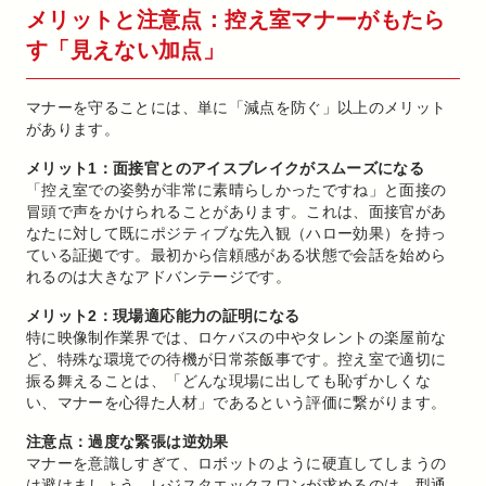
メリットと注意点：控え室マナーがもたら
す「見えない加点」
マナーを守ることには、単に「減点を防ぐ」以上のメリット
があります。
メリット1：面接官とのアイスブレイクがスムーズになる
「控え室での姿勢が非常に素晴らしかったですね」と面接の
冒頭で声をかけられることがあります。これは、面接官があ
なたに対して既にポジティブな先入観（ハロー効果）を持っ
ている証拠です。最初から信頼感がある状態で会話を始めら
れるのは大きなアドバンテージです。
メリット2：現場適応能力の証明になる
特に映像制作業界では、ロケバスの中やタレントの楽屋前な
ど、特殊な環境での待機が日常茶飯事です。控え室で適切に
振る舞えることは、「どんな現場に出しても恥ずかしくな
い、マナーを心得た人材」であるという評価に繋がります。
注意点：過度な緊張は逆効果
マナーを意識しすぎて、ロボットのように硬直してしまうの
は避けましょう。レジスタエックスワンが求めるのは、型通