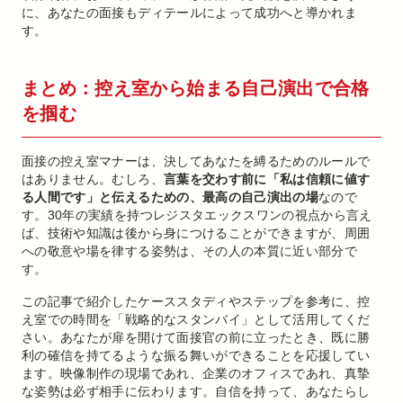
に、あなたの面接もディテールによって成功へと導かれま
す。
まとめ：控え室から始まる自己演出で合格
を掴む
面接の控え室マナーは、決してあなたを縛るためのルールで
はありません。むしろ、
言葉を交わす前に「私は信頼に値す
る人間です」と伝えるための、最高の自己演出の場
なので
す。30年の実績を持つレジスタエックスワンの視点から言え
ば、技術や知識は後から身につけることができますが、周囲
への敬意や場を律する姿勢は、その人の本質に近い部分で
す。
この記事で紹介したケーススタディやステップを参考に、控
え室での時間を「戦略的なスタンバイ」として活用してくだ
さい。あなたが扉を開けて面接官の前に立ったとき、既に勝
利の確信を持てるような振る舞いができることを応援してい
ます。映像制作の現場であれ、企業のオフィスであれ、真摯
な姿勢は必ず相手に伝わります。自信を持って、あなたらし