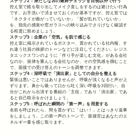
ステップ2：身だしなみの最終チェックを目視以外で行う
控え室で鏡を取り出してメイク直しをするのは避けたい行為
です。お手洗いで済ませておくのが基本ですが、控え室では
「ネクタイが曲がっていないか」「髪が乱れていないか」
を、指先の感覚や窓ガラスへの映り込みでさりげなく確認す
る程度に留めましょう。
ステップ3：企業の「空気」を肌で感じる
控え室に掲示されているポスター、置かれている社内報、す
れ違う社員の挨拶のトーンなどに注目してください。レジス
タエックスワンのように「作り手が楽しむ文化」がある会社
なのか、規律を重んじる会社なのか、その空気感を掴むこと
で、面接での受け答えのトーンを調整できます。
ステップ4：深呼吸で「演出家」としての自分を整える
緊張は悪いことではありませんが、呼吸が浅くなると声が上
ずります。鼻から吸って口から吐く深い呼吸を3回行い、自
分がこれから出演する番組の「主役」であり「演出家」であ
ると自己暗示をかけましょう。
ステップ5：呼ばれた瞬間の「第一声」を用意する
名前を呼ばれたら、間を置かずに「はい！」とはっきり返事
をしましょう。この第一声のトーンで、面接官はあなたのエ
ネルギー量を感じ取ります。