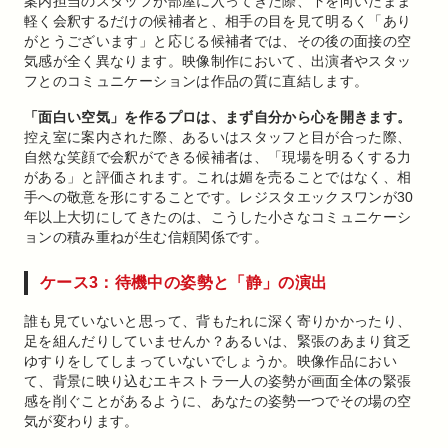
案内担当のスタッフが部屋に入ってきた際、下を向いたまま
軽く会釈するだけの候補者と、相手の目を見て明るく「あり
がとうございます」と応じる候補者では、その後の面接の空
気感が全く異なります。映像制作において、出演者やスタッ
フとのコミュニケーションは作品の質に直結します。
「面白い空気」を作るプロは、まず自分から心を開きます。
控え室に案内された際、あるいはスタッフと目が合った際、
自然な笑顔で会釈ができる候補者は、「現場を明るくする力
がある」と評価されます。これは媚を売ることではなく、相
手への敬意を形にすることです。レジスタエックスワンが30
年以上大切にしてきたのは、こうした小さなコミュニケーシ
ョンの積み重ねが生む信頼関係です。
ケース3：待機中の姿勢と「静」の演出
誰も見ていないと思って、背もたれに深く寄りかかったり、
足を組んだりしていませんか？あるいは、緊張のあまり貧乏
ゆすりをしてしまっていないでしょうか。映像作品におい
て、背景に映り込むエキストラ一人の姿勢が画面全体の緊張
感を削ぐことがあるように、あなたの姿勢一つでその場の空
気が変わります。