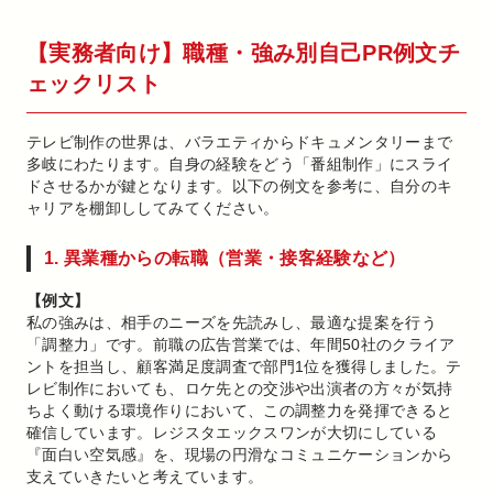
【実務者向け】職種・強み別自己PR例文チ
ェックリスト
テレビ制作の世界は、バラエティからドキュメンタリーまで
多岐にわたります。自身の経験をどう「番組制作」にスライ
ドさせるかが鍵となります。以下の例文を参考に、自分のキ
ャリアを棚卸ししてみてください。
1. 異業種からの転職（営業・接客経験など）
【例文】
私の強みは、相手のニーズを先読みし、最適な提案を行う
「調整力」です。前職の広告営業では、年間50社のクライア
ントを担当し、顧客満足度調査で部門1位を獲得しました。テ
レビ制作においても、ロケ先との交渉や出演者の方々が気持
ちよく動ける環境作りにおいて、この調整力を発揮できると
確信しています。レジスタエックスワンが大切にしている
『面白い空気感』を、現場の円滑なコミュニケーションから
支えていきたいと考えています。