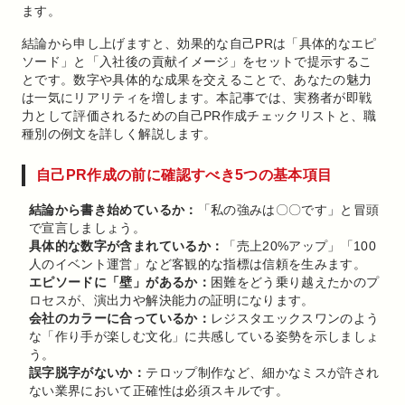
ます。
結論から申し上げますと、効果的な自己PRは「具体的なエピ
ソード」と「入社後の貢献イメージ」をセットで提示するこ
とです。数字や具体的な成果を交えることで、あなたの魅力
は一気にリアリティを増します。本記事では、実務者が即戦
力として評価されるための自己PR作成チェックリストと、職
種別の例文を詳しく解説します。
自己PR作成の前に確認すべき5つの基本項目
結論から書き始めているか：
「私の強みは〇〇です」と冒頭
で宣言しましょう。
具体的な数字が含まれているか：
「売上20%アップ」「100
人のイベント運営」など客観的な指標は信頼を生みます。
エピソードに「壁」があるか：
困難をどう乗り越えたかのプ
ロセスが、演出力や解決能力の証明になります。
会社のカラーに合っているか：
レジスタエックスワンのよう
な「作り手が楽しむ文化」に共感している姿勢を示しましょ
う。
誤字脱字がないか：
テロップ制作など、細かなミスが許され
ない業界において正確性は必須スキルです。