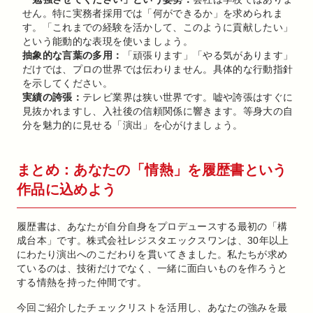
せん。特に実務者採用では「何ができるか」を求められま
す。「これまでの経験を活かして、このように貢献したい」
という能動的な表現を使いましょう。
抽象的な言葉の多用：
「頑張ります」「やる気があります」
だけでは、プロの世界では伝わりません。具体的な行動指針
を示してください。
実績の誇張：
テレビ業界は狭い世界です。嘘や誇張はすぐに
見抜かれますし、入社後の信頼関係に響きます。等身大の自
分を魅力的に見せる「演出」を心がけましょう。
まとめ：あなたの「情熱」を履歴書という
作品に込めよう
履歴書は、あなたが自分自身をプロデュースする最初の「構
成台本」です。株式会社レジスタエックスワンは、30年以上
にわたり演出へのこだわりを貫いてきました。私たちが求め
ているのは、技術だけでなく、一緒に面白いものを作ろうと
する情熱を持った仲間です。
今回ご紹介したチェックリストを活用し、あなたの強みを最