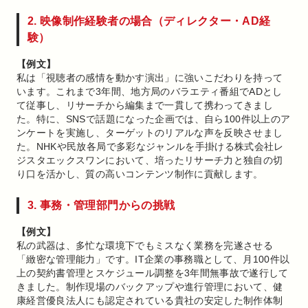
2. 映像制作経験者の場合（ディレクター・AD経
験）
【例文】
私は「視聴者の感情を動かす演出」に強いこだわりを持って
います。これまで3年間、地方局のバラエティ番組でADとし
て従事し、リサーチから編集まで一貫して携わってきまし
た。特に、SNSで話題になった企画では、自ら100件以上のア
ンケートを実施し、ターゲットのリアルな声を反映させまし
た。NHKや民放各局で多彩なジャンルを手掛ける株式会社レ
ジスタエックスワンにおいて、培ったリサーチ力と独自の切
り口を活かし、質の高いコンテンツ制作に貢献します。
3. 事務・管理部門からの挑戦
【例文】
私の武器は、多忙な環境下でもミスなく業務を完遂させる
「緻密な管理能力」です。IT企業の事務職として、月100件以
上の契約書管理とスケジュール調整を3年間無事故で遂行して
きました。制作現場のバックアップや進行管理において、健
康経営優良法人にも認定されている貴社の安定した制作体制