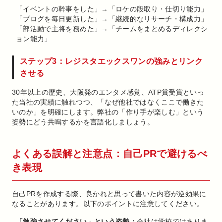
「イベントの幹事をした」→「ロケの段取り・仕切り能力」
「ブログを毎日更新した」→「継続的なリサーチ・構成力」
「部活動で主将を務めた」→「チームをまとめるディレクシ
ョン能力」
ステップ3：レジスタエックスワンの強みとリンク
させる
30年以上の歴史、大阪発のエンタメ感覚、ATP賞受賞といっ
た当社の実績に触れつつ、「なぜ他社ではなくここで働きた
いのか」を明確にします。弊社の「作り手が楽しむ」という
姿勢にどう共鳴するかを言語化しましょう。
よくある誤解と注意点：自己PRで避けるべ
き表現
自己PRを作成する際、良かれと思って書いた内容が逆効果に
なることがあります。以下のポイントに注意してください。
「勉強させてください」という姿勢：
会社は学校ではありま