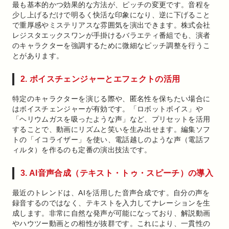
最も基本的かつ効果的な方法が、ピッチの変更です。音程を
少し上げるだけで明るく快活な印象になり、逆に下げること
で重厚感やミステリアスな雰囲気を演出できます。株式会社
レジスタエックスワンが手掛けるバラエティ番組でも、演者
のキャラクターを強調するために微細なピッチ調整を行うこ
とがあります。
2. ボイスチェンジャーとエフェクトの活用
特定のキャラクターを演じる際や、匿名性を保ちたい場合に
はボイスチェンジャーが有効です。「ロボットボイス」や
「ヘリウムガスを吸ったような声」など、プリセットを活用
することで、動画にリズムと笑いを生み出せます。編集ソフ
トの「イコライザー」を使い、電話越しのような声（電話フ
ィルタ）を作るのも定番の演出技法です。
3. AI音声合成（テキスト・トゥ・スピーチ）の導入
最近のトレンドは、AIを活用した音声合成です。自分の声を
録音するのではなく、テキストを入力してナレーションを生
成します。非常に自然な発声が可能になっており、解説動画
やハウツー動画との相性が抜群です。これにより、一貫性の