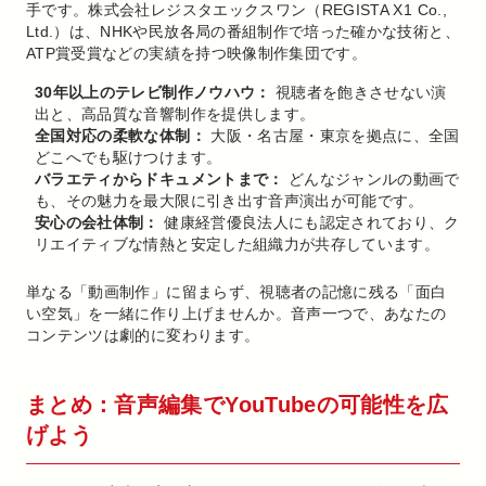
手です。株式会社レジスタエックスワン（REGISTA X1 Co.,
Ltd.）は、NHKや民放各局の番組制作で培った確かな技術と、
ATP賞受賞などの実績を持つ映像制作集団です。
30年以上のテレビ制作ノウハウ：
視聴者を飽きさせない演
出と、高品質な音響制作を提供します。
全国対応の柔軟な体制：
大阪・名古屋・東京を拠点に、全国
どこへでも駆けつけます。
バラエティからドキュメントまで：
どんなジャンルの動画で
も、その魅力を最大限に引き出す音声演出が可能です。
安心の会社体制：
健康経営優良法人にも認定されており、ク
リエイティブな情熱と安定した組織力が共存しています。
単なる「動画制作」に留まらず、視聴者の記憶に残る「面白
い空気」を一緒に作り上げませんか。音声一つで、あなたの
コンテンツは劇的に変わります。
まとめ：音声編集でYouTubeの可能性を広
げよう