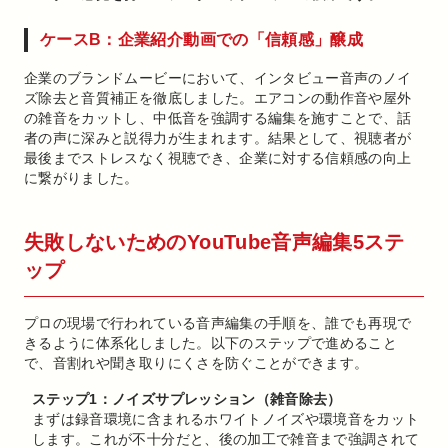
ケースB：企業紹介動画での「信頼感」醸成
企業のブランドムービーにおいて、インタビュー音声のノイ
ズ除去と音質補正を徹底しました。エアコンの動作音や屋外
の雑音をカットし、中低音を強調する編集を施すことで、話
者の声に深みと説得力が生まれます。結果として、視聴者が
最後までストレスなく視聴でき、企業に対する信頼感の向上
に繋がりました。
失敗しないためのYouTube音声編集5ステ
ップ
プロの現場で行われている音声編集の手順を、誰でも再現で
きるように体系化しました。以下のステップで進めること
で、音割れや聞き取りにくさを防ぐことができます。
ステップ1：ノイズサプレッション（雑音除去）
まずは録音環境に含まれるホワイトノイズや環境音をカット
します。これが不十分だと、後の加工で雑音まで強調されて