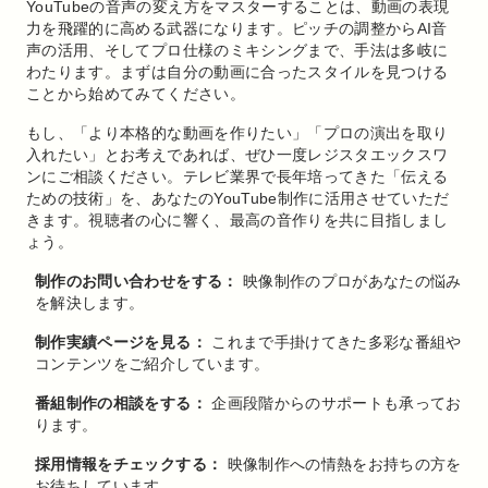
YouTubeの音声の変え方をマスターすることは、動画の表現
力を飛躍的に高める武器になります。ピッチの調整からAI音
声の活用、そしてプロ仕様のミキシングまで、手法は多岐に
わたります。まずは自分の動画に合ったスタイルを見つける
ことから始めてみてください。
もし、「より本格的な動画を作りたい」「プロの演出を取り
入れたい」とお考えであれば、ぜひ一度レジスタエックスワ
ンにご相談ください。テレビ業界で長年培ってきた「伝える
ための技術」を、あなたのYouTube制作に活用させていただ
きます。視聴者の心に響く、最高の音作りを共に目指しまし
ょう。
制作のお問い合わせをする：
映像制作のプロがあなたの悩み
を解決します。
制作実績ページを見る：
これまで手掛けてきた多彩な番組や
コンテンツをご紹介しています。
番組制作の相談をする：
企画段階からのサポートも承ってお
ります。
採用情報をチェックする：
映像制作への情熱をお持ちの方を
お待ちしています。