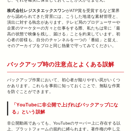
し、それを確実に保管しておくことが欠かせません。
株式会社レジスタエックスワン
がATP賞を受賞するなど業界
から認められてきた背景には、こうした地道な素材管理と、
演出に対する執念があります。テレビ局のプロデューサーや
企業のマーケターの方々と仕事をする際、私たちは常に「最
高の状態で映像を残し、届ける」ことを約束しています。初
心者の皆様も、自分のチャンネルを一つの「番組」と捉え、
そのアーカイブをプロと同じ熱量で守ってみてください。
バックアップ時の注意点とよくある誤解
バックアップ作業において、初心者が陥りやすい罠がいくつ
かあります。これらを事前に知っておくことで、無駄な作業
を防ぐことができます。
「YouTubeに非公開で上げればバックアップにな
る」という誤解
非公開動画であっても、YouTubeのサーバー上に存在する以
上、プラットフォームの規約に縛られます。著作権の申し立