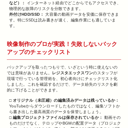
など）：
インターネット経由でどこからでもアクセスでき、
物理的な故障のリスクを分散できます。
外付けHDD/SSD：
大容量の動画データを安価に保存できま
す。特にSSDは読み書きが速く、編集作業にも適していま
す。
映像制作のプロが実践！失敗しないバック
アップのチェックリスト
バックアップを取ったつもりで、いざという時に使えないの
では意味がありません。
レジスタエックスワン
のスタッフが
現場で行っている管理術を、初心者向けにチェックリスト化
しました。これを確認するだけで、データ紛失のリスクを劇
的に下げることができます。
□ オリジナル（未圧縮）の編集済みデータは残っているか：
YouTubeからダウンロードしたものではなく、編集ソフトか
ら書き出した最高画質のデータを保管しましょう。
□ 編集プロジェクトファイルは保存されているか：
動画その
ものだけでなく、テロップやBGMの配置データ（プロジェク