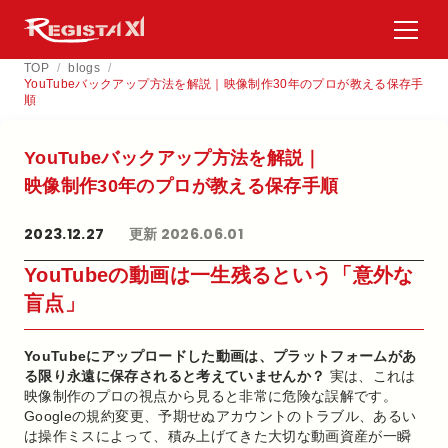
TOP
/
blogs
/
YouTubeバックアップ方法を解説｜映像制作30年のプロが教える保存手
順
YouTubeバックアップ方​法を​解説｜
映像制作30年の​プロが​教える​保存手順
2023.12.27
更新 2026.06.01
YouTubeの動画は一生残るという「意外な
盲点」
YouTubeにアップロードした動画は、プラットフォームがあ
る限り永遠に保存されると考えていませんか？
実は、これは
映像制作のプロの視点から見ると非常に危険な誤解です。
Googleの規約変更、予期せぬアカウントのトラブル、あるい
は操作ミスによって、積み上げてきた大切な動画資産が一瞬