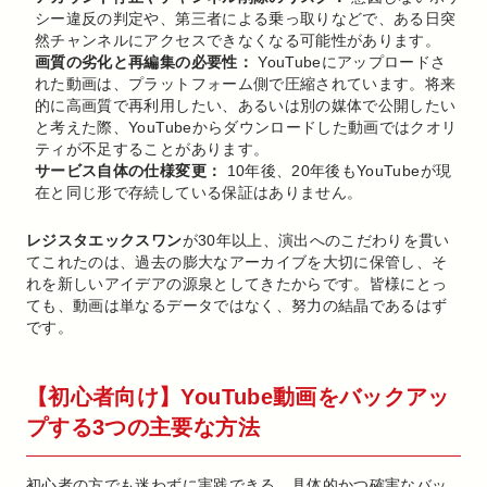
シー違反の判定や、第三者による乗っ取りなどで、ある日突
然チャンネルにアクセスできなくなる可能性があります。
画質の劣化と再編集の必要性：
YouTubeにアップロードさ
れた動画は、プラットフォーム側で圧縮されています。将来
的に高画質で再利用したい、あるいは別の媒体で公開したい
と考えた際、YouTubeからダウンロードした動画ではクオリ
ティが不足することがあります。
サービス自体の仕様変更：
10年後、20年後もYouTubeが現
在と同じ形で存続している保証はありません。
レジスタエックスワン
が30年以上、演出へのこだわりを貫い
てこれたのは、過去の膨大なアーカイブを大切に保管し、そ
れを新しいアイデアの源泉としてきたからです。皆様にとっ
ても、動画は単なるデータではなく、努力の結晶であるはず
です。
【初心者向け】YouTube動画をバックアッ
プする3つの主要な方法
初心者の方でも迷わずに実践できる、具体的かつ確実なバッ