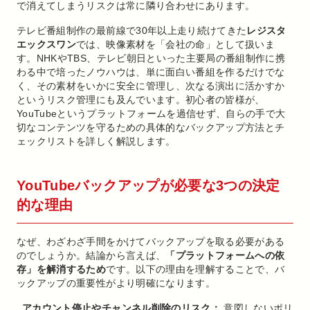
で消えてしまうリスクは常に隣り合わせにあります。
テレビ番組制作の最前線で30年以上走り続けてきた
レジスタ
エックスワン
では、映像素材を「会社の命」として扱いま
す。NHKやTBS、テレビ朝日といった主要局の番組制作に携
わる中で培ったノウハウは、単に面白い番組を作るだけでな
く、その素材をいかに安全に管理し、次なる演出に活かすか
というリスク管理にも及んでいます。初心者の皆様が、
YouTubeというプラットフォームを過信せず、自らの手で大
切なコンテンツを守るための具体的なバックアップ方法とチ
ェックリストを詳しく解説します。
YouTubeバックアップが必要な3つの決定
的な理由
なぜ、わざわざ手間をかけてバックアップを取る必要がある
のでしょうか。結論から言えば、
「プラットフォームへの依
存」を解消するため
です。以下の理由を理解することで、バ
ックアップの重要性がより明確になります。
アカウント停止やチャンネル削除のリスク：
意図しないポリ