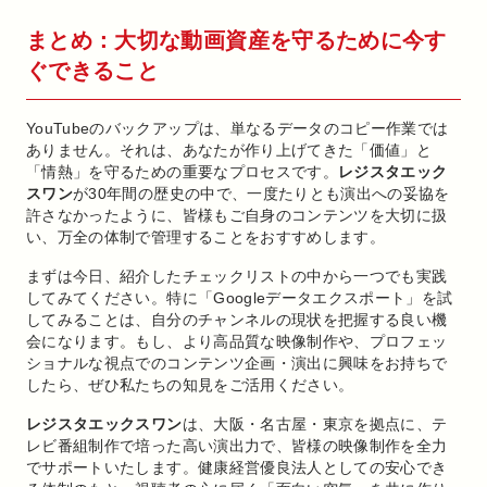
まとめ：大切な動画資産を守るために今す
ぐできること
YouTubeのバックアップは、単なるデータのコピー作業では
ありません。それは、あなたが作り上げてきた「価値」と
「情熱」を守るための重要なプロセスです。
レジスタエック
スワン
が30年間の歴史の中で、一度たりとも演出への妥協を
許さなかったように、皆様もご自身のコンテンツを大切に扱
い、万全の体制で管理することをおすすめします。
まずは今日、紹介したチェックリストの中から一つでも実践
してみてください。特に「Googleデータエクスポート」を試
してみることは、自分のチャンネルの現状を把握する良い機
会になります。もし、より高品質な映像制作や、プロフェッ
ショナルな視点でのコンテンツ企画・演出に興味をお持ちで
したら、ぜひ私たちの知見をご活用ください。
レジスタエックスワン
は、大阪・名古屋・東京を拠点に、テ
レビ番組制作で培った高い演出力で、皆様の映像制作を全力
でサポートいたします。健康経営優良法人としての安心でき