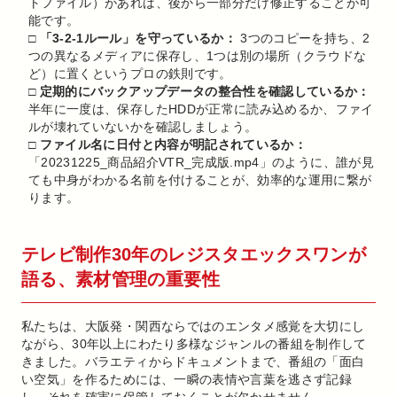
トファイル）があれば、後から一部分だけ修正することが可
能です。
□ 「3-2-1ルール」を守っているか：
3つのコピーを持ち、2
つの異なるメディアに保存し、1つは別の場所（クラウドな
ど）に置くというプロの鉄則です。
□ 定期的にバックアップデータの整合性を確認しているか：
半年に一度は、保存したHDDが正常に読み込めるか、ファイ
ルが壊れていないかを確認しましょう。
□ ファイル名に日付と内容が明記されているか：
「20231225_商品紹介VTR_完成版.mp4」のように、誰が見
ても中身がわかる名前を付けることが、効率的な運用に繋が
ります。
テレビ制作30年のレジスタエックスワンが
語る、素材管理の重要性
私たちは、大阪発・関西ならではのエンタメ感覚を大切にし
ながら、30年以上にわたり多様なジャンルの番組を制作して
きました。バラエティからドキュメントまで、番組の「面白
い空気」を作るためには、一瞬の表情や言葉を逃さず記録