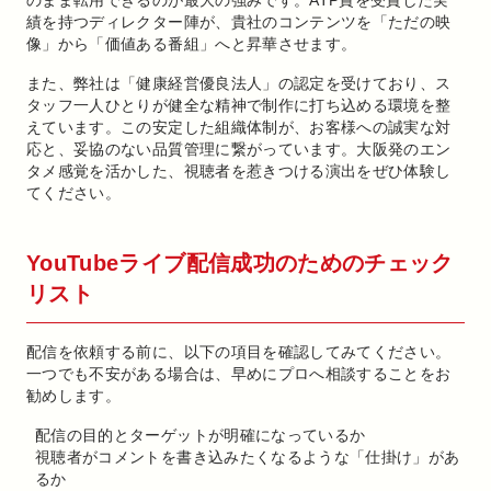
のまま転用できるのが最大の強みです。ATP賞を受賞した実
績を持つディレクター陣が、貴社のコンテンツを「ただの映
像」から「価値ある番組」へと昇華させます。
また、弊社は「健康経営優良法人」の認定を受けており、ス
タッフ一人ひとりが健全な精神で制作に打ち込める環境を整
えています。この安定した組織体制が、お客様への誠実な対
応と、妥協のない品質管理に繋がっています。大阪発のエン
タメ感覚を活かした、視聴者を惹きつける演出をぜひ体験し
てください。
YouTubeライブ配信成功のためのチェック
リスト
配信を依頼する前に、以下の項目を確認してみてください。
一つでも不安がある場合は、早めにプロへ相談することをお
勧めします。
配信の目的とターゲットが明確になっているか
視聴者がコメントを書き込みたくなるような「仕掛け」があ
るか