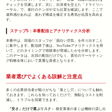
チェックを完遂します。次に、出演者を交えた「ドライリハ
ーサル」で、進行のテンポや立ち位置を確認します。ここで
違和感があれば、迷わず構成を修正する勇気が品質を高めま
す。
ステップ5：本番配信とアナリティクス分析
本番中は、現場のスタッフが「面白い空気」を作り出すこと
に集中します。配信終了後は、YouTubeアナリティクスを用
いて、どのタイミングで視聴者が増減したかを分析します。
このデータは、次回の配信だけでなく、貴社のマーケティン
グ戦略全体において貴重な資産となります。
業者選びでよくある誤解と注意点
多くの企業担当者が陥りがちな「落とし穴」についても触れ
ておきます。これらを知っておくだけで、無駄なコストを削
減し、トラブルを回避できます。
「安さ」だけで選ぶリスク：
格安業者の多くは機材の貸し出