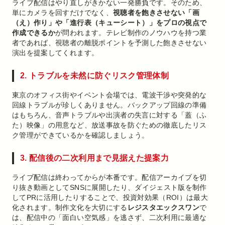
ライブ配信はやり直しがきかない一発勝負です。そのため、
単にカメラを回すだけでなく、
視聴者を飽きさせない「画
（え）作り」や「進行表（キューシート）」をプロの視点で
作成できるか
が問われます。テレビ制作のノウハウを持つ業
者であれば、視聴者の離脱ポイントを予測した飽きさせない
演出を提案してくれます。
2. トラブルを未然に防ぐリスク管理体制
東京のオフィス街やイベント会場では、電波干渉や突発的な
回線トラブルが珍しくありません。バックアップ回線の準備
はもちろん、音声トラブルや出演者の失言に対する「蓋（ふ
た）映像」の用意など、放送事故を防ぐための徹底したリス
ク管理ができているかを確認しましょう。
3. 配信後の二次利用まで見据えた提案力
ライブ配信は終わってからが本番です。配信アーカイブを切
り抜き動画としてSNSに展開したり、ダイジェスト版を制作
してPRに活用したりすることで、投資対効果（ROI）は最大
化されます。制作文化を大切にする
レジスタエックスワン
で
は、配信中の「面白い空気感」を逃さず、二次利用に最適な