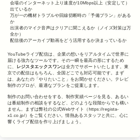
会場のインターネット上り速度が10Mbps以上（安定して）
出ているか
万が一の機材トラブルや回線切断時の「予備プラン」がある
か
出演者のマイク音声はクリアに聞こえるか（ノイズ対策は万
全か）
配信後のアーカイブ動画をどう活用するか決まっているか
YouTubeライブ配信は、企業の想いをリアルタイムで世界に
届ける強力なツールです。その一瞬を最高の形にするため
に、
レジスタエックスワン
は全力でサポートいたします。東
京での配信はもちろん、全国どこでも対応可能です。まず
は、あなたの「やりたいこと」をお聞かせください。テレビ
制作のプロが、最適なプランをご提案します。
制作のお問い合わせをする、制作実績ページを見る、あるい
は番組制作の相談をするなど、どのような段階からでも構い
ません。まずは弊社の公式Webサイト（https://regista-
x1.co.jp/）をご覧ください。情熱あるスタッフと共に、心に
響くライブ配信を作り上げましょう。