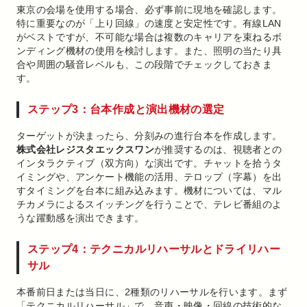
東京の会場を使用する場合、必ず事前に現地を確認します。
特に重要なのが「上り回線」の速度と安定性です。有線LAN
がベストですが、不可能な場合は複数のキャリアを束ねるボ
ンディング機材の使用を検討します。また、照明の当たり具
合や周囲の騒音レベルも、この段階でチェックしておきま
す。
ステップ3：台本作成と演出機材の選定
ターゲットが決まったら、分刻みの進行台本を作成します。
株式会社レジスタエックスワン
が推奨するのは、視聴者との
インタラクティブ（双方向）な演出です。チャットを拾うタ
イミングや、アンケート機能の活用、テロップ（字幕）を出
すタイミングを台本に組み込みます。機材については、マル
チカメラによるスイッチングを行うことで、テレビ番組のよ
うな躍動感を演出できます。
ステップ4：テクニカルリハーサルとドライリハー
サル
本番前日または当日に、2種類のリハーサルを行います。まず
「テクニカルリハーサル」で、音声・映像・回線の技術的な