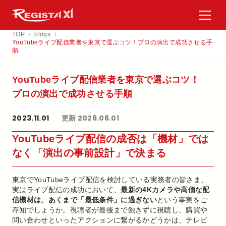
TOP
/
blogs
/
YouTubeライブ配信業者を東京で選ぶコツ！プロの演出で成功させる手
順
YouTubeライブ配信業者を​東京で​選ぶコツ！​
プロの​演出で​成功させる​手順
2023.11.01
更新 2026.06.01
YouTubeライブ配信の成否は「機材」では
なく「演出の事前設計」で決まる
東京でYouTubeライブ配信を検討している実務者の皆さま、
実はライブ配信の成功において、
最新の4Kカメラや高価な配
信機材は、あくまで「最低条件」に過ぎない
という事実をご
存知でしょうか。視聴者が最後まで飽きずに視聴し、購買や
問い合わせといったアクションに繋がるかどうかは、テレビ