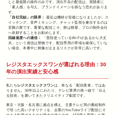
しと最低限の操作のみです。演出不在の配信は、視聴者に
「素人感」を与え、ブランドイメージを損なう恐れがありま
す。
「自社完結」の限界：
最近は機材が安価になりましたが、ス
イッチング、音声ミキシング、チャット監視を兼任するのは
至難の業です。重要な配信こそ、餅は餅屋、プロの制作会社
へ依頼することをお勧めします。
回線速度への過信：
「普段使っているWi-Fiがあるから大丈
夫」という過信は禁物です。配信専用の帯域を確保していな
い場合、本番中に映像が止まるリスクが非常に高いです。
レジスタエックスワンが選ばれる理由：30
年の演出実績と安心感
私たち
レジスタエックスワン
は、単なる「配信業者」ではあ
りません。30年以上にわたり、テレビ業界の第一線で「伝え
る技術」を磨いてきたクリエイティブ集団です。
東京・大阪・名古屋に拠点を構え、主要テレビ局の番組制作
で培った高いクオリティを、企業のYouTubeライブ配信にそ