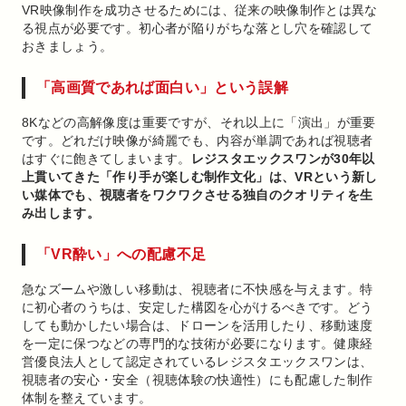
VR映像制作を成功させるためには、従来の映像制作とは異な
る視点が必要です。初心者が陥りがちな落とし穴を確認して
おきましょう。
「高画質であれば面白い」という誤解
8Kなどの高解像度は重要ですが、それ以上に「演出」が重要
です。どれだけ映像が綺麗でも、内容が単調であれば視聴者
はすぐに飽きてしまいます。
レジスタエックスワンが30年以
上貫いてきた「作り手が楽しむ制作文化」は、VRという新し
い媒体でも、視聴者をワクワクさせる独自のクオリティを生
み出します。
「VR酔い」への配慮不足
急なズームや激しい移動は、視聴者に不快感を与えます。特
に初心者のうちは、安定した構図を心がけるべきです。どう
しても動かしたい場合は、ドローンを活用したり、移動速度
を一定に保つなどの専門的な技術が必要になります。健康経
営優良法人として認定されているレジスタエックスワンは、
視聴者の安心・安全（視聴体験の快適性）にも配慮した制作
体制を整えています。