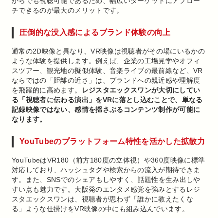
からでも視聴可能であるため、幅広いターゲットにアプロー
チできるのが最大のメリットです。
圧倒的な没入感によるブランド体験の向上
通常の2D映像と異なり、VR映像は視聴者がその場にいるかの
ような体験を提供します。例えば、企業の工場見学やオフィ
スツアー、観光地の擬似体験、音楽ライブの最前線など、VR
ならではの「距離の近さ」は、ブランドへの親近感や理解度
を飛躍的に高めます。
レジスタエックスワンが大切にしてい
る「視聴者に伝わる演出」をVRに落とし込むことで、単なる
記録映像ではない、感情を揺さぶるコンテンツ制作が可能に
なります。
YouTubeのプラットフォーム特性を活かした拡散力
YouTubeはVR180（前方180度の立体視）や360度映像に標準
対応しており、ハッシュタグや検索からの流入が期待できま
す。また、SNSでのシェアもしやすく、話題性を生み出しや
すい点も魅力です。大阪発のエンタメ感覚を強みとするレジ
スタエックスワンは、視聴者が思わず「誰かに教えたくな
る」ような仕掛けをVR映像の中にも組み込んでいます。