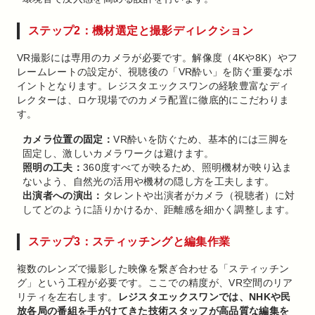
ステップ2：機材選定と撮影ディレクション
VR撮影には専用のカメラが必要です。解像度（4Kや8K）やフ
レームレートの設定が、視聴後の「VR酔い」を防ぐ重要なポ
イントとなります。レジスタエックスワンの経験豊富なディ
レクターは、ロケ現場でのカメラ配置に徹底的にこだわりま
す。
カメラ位置の固定：
VR酔いを防ぐため、基本的には三脚を
固定し、激しいカメラワークは避けます。
照明の工夫：
360度すべてが映るため、照明機材が映り込ま
ないよう、自然光の活用や機材の隠し方を工夫します。
出演者への演出：
タレントや出演者がカメラ（視聴者）に対
してどのように語りかけるか、距離感を細かく調整します。
ステップ3：スティッチングと編集作業
複数のレンズで撮影した映像を繋ぎ合わせる「スティッチン
グ」という工程が必要です。ここでの精度が、VR空間のリア
リティを左右します。
レジスタエックスワンでは、NHKや民
放各局の番組を手がけてきた技術スタッフが高品質な編集を