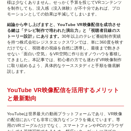
様は少なくありません。せっかく予算を投じてVRコンテンツ
を制作しても、没入感（没入体験）が不十分であれば、プロ
モーションとしての効果は半減してしまいます。
結論から申し上げますと、YouTube VR映像配信を成功させ
る鍵は「テレビ制作で培われた演出力」と「視聴者目線のス
トーリー設計」にあります。
30年以上のテレビ番組制作実績
を持つ株式会社レジスタエックスワンでは、単に360度を映す
だけでなく、視聴者の視線を自然に誘導し、最後まで飽きさ
せない「面白い空気」をVR空間に作り出すノウハウを蓄積し
てきました。本記事では、初心者の方でも迷わずVR映像制作
に取り組めるよう、具体的なケーススタディと手順を徹底解
説します。
YouTube VR映像配信を活用するメリット
と最新動向
YouTubeは世界最大の動画プラットフォームであり、VR映像
の配信においても非常に強力なインフラを備えています。専
用のVRゴーグルだけでなく、スマートフォンやPCのブラウザ