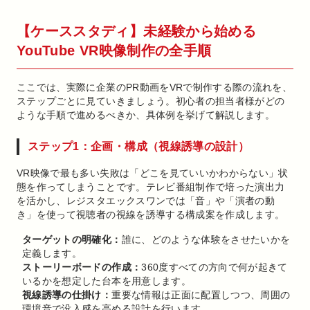
【ケーススタディ】未経験から始める
YouTube VR映像制作の全手順
ここでは、実際に企業のPR動画をVRで制作する際の流れを、
ステップごとに見ていきましょう。初心者の担当者様がどの
ような手順で進めるべきか、具体例を挙げて解説します。
ステップ1：企画・構成（視線誘導の設計）
VR映像で最も多い失敗は「どこを見ていいかわからない」状
態を作ってしまうことです。テレビ番組制作で培った演出力
を活かし、レジスタエックスワンでは「音」や「演者の動
き」を使って視聴者の視線を誘導する構成案を作成します。
ターゲットの明確化：
誰に、どのような体験をさせたいかを
定義します。
ストーリーボードの作成：
360度すべての方向で何が起きて
いるかを想定した台本を用意します。
視線誘導の仕掛け：
重要な情報は正面に配置しつつ、周囲の
環境音で没入感を高める設計を行います。