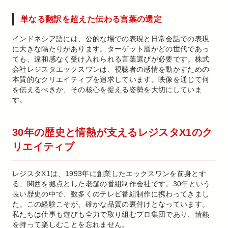
単なる翻訳を超えた伝わる言葉の選定
インドネシア語には、公的な場での表現と日常会話での表現
に大きな隔たりがあります。ターゲット層がどの世代であっ
ても、違和感なく受け入れられる言葉選びが必要です。株式
会社レジスタエックスワンは、視聴者の感情を動かすための
本質的なクリエイティブを追求しています。映像を通じて何
を伝えるべきか、その核心を捉える姿勢を大切にしていま
す。
30年の歴史と情熱が支えるレジスタX1のク
リエイティブ
レジスタX1は、1993年に創業したエックスワンを前身とす
る、関西を拠点とした老舗の番組制作会社です。30年という
長い歴史の中で、数多くのテレビ番組制作に携わってきまし
た。この経験こそが、確かな品質の裏付けとなっています。
私たちは仕事も遊びも全力で取り組むプロ集団であり、情熱
を持って楽しむことを忘れません。