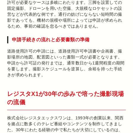
許可が必要なケースは多岐にわたります。三脚を設置しての
固定撮影、ドローンを用いた空撮、大規模なロケセットの設
営などが代表的な例です。通行の妨げにならない短時間の撮
影であっても、機材の規模や場所によっては申請が求められ
るため、事前の確認を怠るべきではありません。
申請手続きの流れと必要書類の準備
道路使用許可の申請には、道路使用許可申請書や企画書、撮
影場所の地図、配置図といった書類一式が必要となります。
申請から許可証の発行までは、通常数日から1週間程度の期間
を要します。撮影スケジュールを逆算し、余裕を持った手続
きが求められます。
レジスタX1が30年の歩みで培った撮影現場
の流儀
株式会社レジスタエックスワンは、1993年の創業以来、関西
を拠点に数多くのテレビ番組やコンテンツを制作してきまし
た。30年にわたる経験の中で私たちが大切にしているのは、