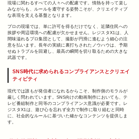
現場に関わるすべての人々への配慮です。情熱を持って楽し
みながらも、ルールを遵守する姿勢こそが、クリエイティブ
な表現を支える基盤となります。
プロの現場では、単に許可を得るだけでなく、近隣住民への
挨拶や周辺環境への配慮が欠かせません。レジスタX1は、人
間味溢れるプロ集団として、撮影が円滑に進むよう細心の注
意を払います。長年の実績に裏打ちされたノウハウは、予期
せぬトラブルを回避し、最高の瞬間を切り取るための大きな
武器です。
SNS時代に求められるコンプライアンスとクリエイ
ティビティ
現代では誰もが発信者になれるからこそ、制作側のモラルが
厳しく問われています。SNS向けの動画制作においても、テ
レビ番組制作と同等のコンプライアンス意識が必要です。レ
ジスタX1は、遊び心を忘れず全力で制作に取り組むと同時
に、社会的なルールに基づいた確かなコンテンツを提供しま
す。