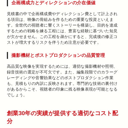
企画構成力とディレクションの介在価値
見積書の中で企画構成費やディレクション費として計上され
る項目は、映像の骨組みを作るための重要な投資といえま
す。全世代の視聴者に響くストーリーを構築し、目的を達成
するための戦略を練る工程には、豊富な経験に基づいた知見
が欠かせません。この工程を疎かにすると、完成後の修正コ
ストが増大するリスクを伴うため注意が必要です。
撮影機材とポストプロダクションの品質管理
高品質な映像を実現するためには、適切な撮影機材や照明、
録音技術の選定が不可欠です。また、編集段階でのカラーグ
レーディングや音響効果などのポストプロダクション作業
も、見積もりの内訳に反映されます。専門的な技術の裏付け
があるからこそ、視聴者の印象に残る映像表現が可能となる
でしょう。
創業30年の実績が提供する適切なコスト配
分