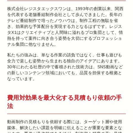
株式会社レジスタエックスワンは、1993年の創業以来、関西
を代表する老舗番組制作会社として歩んできました。長年の
テレビ番組制作で培ったノウハウは、制作工程の無駄を省
き、効果的な予算配分を実現する力となるはずです。レジス
タX1はクリエイティブと人間味に溢れるプロ集団として、情
熱を持って案件に向き合う姿勢を大切にするプロフェッショ
ナル集団に他なりません。
私たちの強みは、単なる作業の請負ではなく、仕事も遊びも
全力で楽しむ姿勢から生まれる独自のアイデアにあります。
30年にわたる社歴の中で蓄積された技術力は、SNS動画など
の新しいコンテンツ領域においても、品質を担保する根拠と
なっています。
費用対効果を最大化する見積もり依頼の手
法
動画制作の見積もりを依頼する際には、ターゲット層や使用
媒体、解決したい課題を明確に伝えることが重要な要素とな