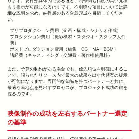
ります。要件が具体的であるほど、制作側も精度の高い見積
もり提示が可能になるはずです。不明瞭な項目については詳
細な説明を求め、納得感のある合意形成を目指してくださ
い。
プリプロダクション費用（企画・構成・シナリオ作成）
プロダクション費用（撮影機材・スタジオ・スタッフ人件
費）
ポストプロダクション費用（編集・CG・MA・BGM）
諸経費（キャスティング・交通費・著作権使用料）
また、予算の制約がある場合でも、優先順位を明確にするこ
とで、限られたリソース内で最大の成果を出す代替案の提示
が可能になります。専門的な知識を持つパートナーと共に、
最適な着地点を見出すプロセスが、プロジェクト成功の鍵を
握るのです。
映像制作の成功を左右するパートナー選定
の基準
適切な動画制作の見積もりは、信頼関係の第一歩といえま